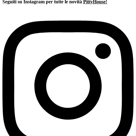
era:
è:
Seguiti su Instagram per tutte le novità
PittyHouse!
€349,00.
€249,00.