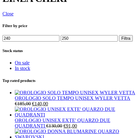
Close
Filter by price
Prezzo
Prezzo
Filtra
Min
Max
Stock status
On sale
In stock
Top rated products
OROLOGIO SOLO TEMPO UNISEX WYLER VETTA
Il
Il
€
185,00
€
140,00
prezzo
prezzo
originale
attuale
era:
è:
OROLOGIO UNISEX EXTE' QUARZO DUE
€185,00.
€140,00.
Il
Il
QUADRANTI
€
130,00
€
91,00
prezzo
prezzo
originale
attuale