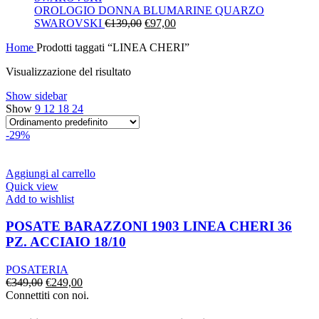
era:
è:
OROLOGIO DONNA BLUMARINE QUARZO
Il
€130,00.
Il
€91,00.
SWAROVSKI
€
139,00
€
97,00
prezzo
prezzo
Home
Prodotti taggati “LINEA CHERI”
originale
attuale
era:
è:
Visualizzazione del risultato
€139,00.
€97,00.
Show sidebar
Show
9
12
18
24
-29%
Aggiungi al carrello
Quick view
Add to wishlist
POSATE BARAZZONI 1903 LINEA CHERI 36
PZ. ACCIAIO 18/10
POSATERIA
Il
Il
€
349,00
€
249,00
prezzo
prezzo
Connettiti con noi.
originale
attuale