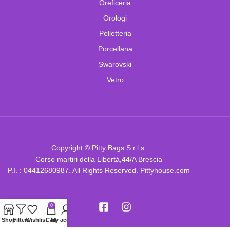
Oreficeria
Orologi
Pelletteria
Porcellana
Swarovski
Vetro
Copyright © Pitty Bags S.r.l.s.
Corso martiri della Libertà,44/A Brescia
P.I. : 04412680987. All Rights Reserved. Pittyhouse.com
0
Shop
Filters
Wishlist
Cart
My account