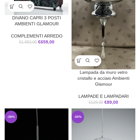
DIVANO CAPRI 3 POSTI
AMBIENTI GLAMOUR
COMPLEMENTI ARREDO
€
659,00
€
1.653,00
Lampada da muro vetro
cristallo e acciaio Ambienti
Glamour
LAMPADE E LAMPADARI
€
89,00
€
129,00
-38%
-30%