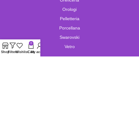
Orologi
Pelletteria
Porcellana
Swarovski
0
Vetro
Shop
Filters
Wishlist
Cart
My account
Copyright © Pitty Bags S.r.l.s.
Corso martiri della Libertà,44/A Brescia
P.I. : 04412680987. All Rights Reserved. Pittyhouse.com