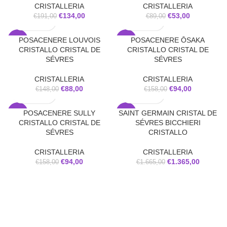
CRISTALLERIA
CRISTALLERIA
€
134,00
€
53,00
€
191,00
€
89,00
POSACENERE LOUVOIS
POSACENERE ŌSAKA
-41%
-41%
CRISTALLO CRISTAL DE
CRISTALLO CRISTAL DE
SÉVRES
SÉVRES
CRISTALLERIA
CRISTALLERIA
€
88,00
€
94,00
€
148,00
€
158,00
POSACENERE SULLY
SAINT GERMAIN CRISTAL DE
-41%
-18%
CRISTALLO CRISTAL DE
SÉVRES BICCHIERI
SÉVRES
CRISTALLO
CRISTALLERIA
CRISTALLERIA
€
94,00
€
1.365,00
€
158,00
€
1.665,00