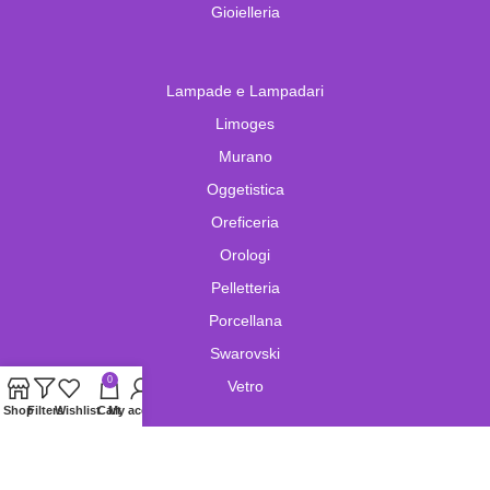
Gioielleria
Lampade e Lampadari
Limoges
Murano
Oggetistica
Oreficeria
Orologi
Pelletteria
Porcellana
Swarovski
0
Vetro
Shop
Filters
Wishlist
Cart
My account