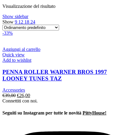
era:
è:
Visualizzazione del risultato
€139,00.
€97,00.
Show sidebar
Show
9
12
18
24
-33%
Aggiungi al carrello
Quick view
Add to wishlist
PENNA ROLLER WARNER BROS 1997
LOONEY TUNES TAZ
Accessories
Il
Il
€
39,00
€
26,00
prezzo
prezzo
Connettiti con noi.
originale
attuale
era:
è:
Seguiti su Instagram per tutte le novità
PittyHouse!
€39,00.
€26,00.