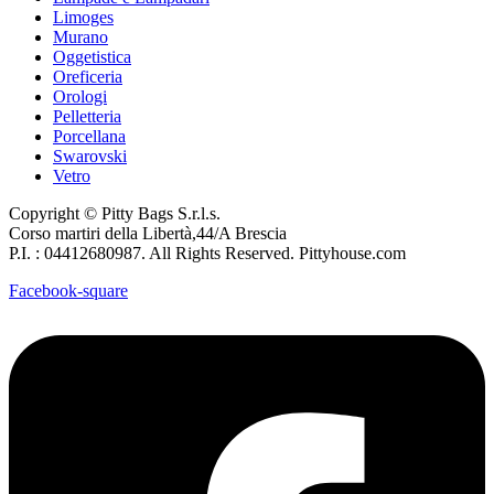
Limoges
Murano
Oggetistica
Oreficeria
Orologi
Pelletteria
Porcellana
Swarovski
Vetro
Copyright © Pitty Bags S.r.l.s.
Corso martiri della Libertà,44/A Brescia
P.I. : 04412680987. All Rights Reserved. Pittyhouse.com
Facebook-square