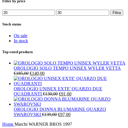
Filter by price
Prezzo
Prezzo
Filtra
Min
Max
Stock status
On sale
In stock
Top rated products
OROLOGIO SOLO TEMPO UNISEX WYLER VETTA
Il
Il
€
185,00
€
140,00
prezzo
prezzo
originale
attuale
era:
è:
OROLOGIO UNISEX EXTE' QUARZO DUE
€185,00.
€140,00.
Il
Il
QUADRANTI
€
130,00
€
91,00
prezzo
prezzo
originale
attuale
era:
è:
OROLOGIO DONNA BLUMARINE QUARZO
Il
€130,00.
Il
€91,00.
SWAROVSKI
€
139,00
€
97,00
prezzo
prezzo
Home
Marchi
WARNER BROS 1997
originale
attuale