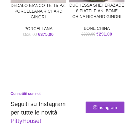
DUCHESSA SHEHERAZADE
P
DEDALO BIANCO TE’ 15 PZ.
6 PIATTI PIANI BONE
PORCELLANA RICHARD
CHINA RICHARD GINORI
GINORI
BONE CHINA
PORCELLANA
€
291,00
€
375,00
€
390,00
€
536,00
Connettiti con noi.
Seguiti su Instagram
Instagram
per tutte le novità
PittyHouse!