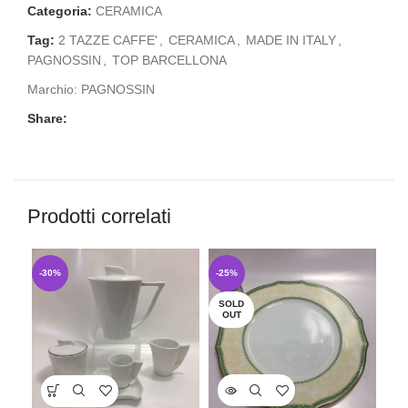
Categoria:
CERAMICA
Tag:
2 TAZZE CAFFE'
,
CERAMICA
,
MADE IN ITALY
,
PAGNOSSIN
,
TOP BARCELLONA
Marchio:
PAGNOSSIN
Share:
Prodotti correlati
-30%
-25%
-4
SOLD
SO
OUT
O