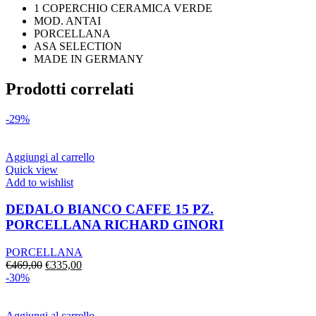
1 COPERCHIO CERAMICA VERDE
MOD. ANTAI
PORCELLANA
ASA SELECTION
MADE IN GERMANY
Prodotti correlati
-29%
Aggiungi al carrello
Quick view
Add to wishlist
DEDALO BIANCO CAFFE 15 PZ.
PORCELLANA RICHARD GINORI
PORCELLANA
Il
Il
€
469,00
€
335,00
prezzo
prezzo
-30%
originale
attuale
era:
è:
€469,00.
€335,00.
Aggiungi al carrello