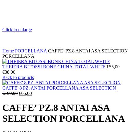
Click to enlarge
Home
PORCELLANA
CAFFE’ PZ.8 ANTAI ASA SELECTION
PORCELLANA
Il
THEIERA BITOSSI BONE CHINA TOTAL WHITE
€
55,00
Il
prezzo
€
38,00
prezzo
origina
Back to products
attuale
era:
è:
€55,00
CAFFE' 8 PZ. ANTAI PORCELLANA ASA SELECTION
€38,00.
Il
Il
€
109,00
€
65,00
prezzo
prezzo
originale
attuale
CAFFE’ PZ.8 ANTAI ASA
era:
è:
€109,00.
€65,00.
SELECTION PORCELLANA