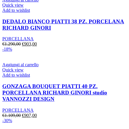
Quick view
Add to wishlist
DEDALO BIANCO PIATTI 38 PZ. PORCELANA
RICHARD GINORI
PORCELLANA
Il
Il
€
1.290,00
€
903,00
prezzo
prezzo
-18%
originale
attuale
era:
è:
€1.290,00.
€903,00.
Aggiungi al carrello
Quick view
Add to wishlist
GONZAGA BOUQUET PIATTI 40 PZ.
PORCELLANA RICHARD GINORI studio
VANNOZZI DESIGN
PORCELLANA
Il
Il
€
1.109,00
€
907,00
prezzo
prezzo
-30%
originale
attuale