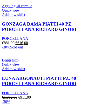
era:
è:
€1.109,00.
€907,00.
Aggiungi al carrello
Quick view
Add to wishlist
GONZAGA DAMA PIATTI 40 PZ.
PORCELLANA RICHARD GINORI
PORCELLANA
Il
Il
€
881,00
€
616,00
prezzo
prezzo
-30%
Sold out
originale
attuale
era:
è:
€881,00.
€616,00.
Leggi tutto
Quick view
Add to wishlist
LUNA ARGONAUTI PIATTI PZ. 40
PORCELLANA RICHARD GINORI
PORCELLANA
Il
Il
€
1.302,00
€
911,00
prezzo
prezzo
-30%
originale
attuale