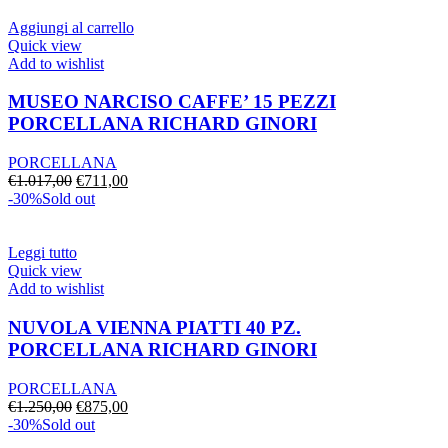
era:
è:
€1.302,00.
€911,00.
Aggiungi al carrello
Quick view
Add to wishlist
MUSEO NARCISO CAFFE’ 15 PEZZI
PORCELLANA RICHARD GINORI
PORCELLANA
Il
Il
€
1.017,00
€
711,00
prezzo
prezzo
-30%
Sold out
originale
attuale
era:
è:
€1.017,00.
€711,00.
Leggi tutto
Quick view
Add to wishlist
NUVOLA VIENNA PIATTI 40 PZ.
PORCELLANA RICHARD GINORI
PORCELLANA
Il
Il
€
1.250,00
€
875,00
prezzo
prezzo
-30%
Sold out
originale
attuale