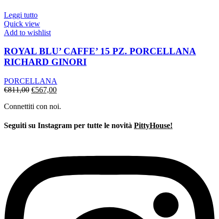
era:
è:
€1.250,00.
€875,00.
Leggi tutto
Quick view
Add to wishlist
ROYAL BLU’ CAFFE’ 15 PZ. PORCELLANA
RICHARD GINORI
PORCELLANA
Il
Il
€
811,00
€
567,00
prezzo
prezzo
Connettiti con noi.
originale
attuale
era:
è:
€811,00.
€567,00.
Seguiti su Instagram per tutte le novità
PittyHouse!