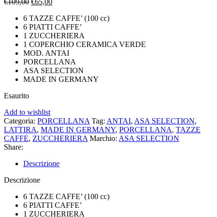
Il
Il
€
109,00
€
65,00
prezzo
prezzo
6 TAZZE CAFFE’ (100 cc)
originale
attuale
6 PIATTI CAFFE’
era:
è:
1 ZUCCHERIERA
€109,00.
€65,00.
1 COPERCHIO CERAMICA VERDE
MOD. ANTAI
PORCELLANA
ASA SELECTION
MADE IN GERMANY
Esaurito
Add to wishlist
Categoria:
PORCELLANA
Tag:
ANTAI
,
ASA SELECTION
,
LATTIRA
,
MADE IN GERMANY
,
PORCELLANA
,
TAZZE
CAFFE
,
ZUCCHERIERA
Marchio:
ASA SELECTION
Share:
Descrizione
Descrizione
6 TAZZE CAFFE’ (100 cc)
6 PIATTI CAFFE’
1 ZUCCHERIERA