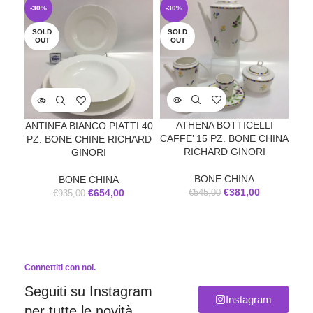
-30%
-30%
-2
SOLD
SOLD
SO
OUT
OUT
O
DU
ATHENA BOTTICELLI
ANTINEA BIANCO PIATTI 40
CAFFE’ 15 PZ. BONE CHINA
PZ. BONE CHINE RICHARD
C
RICHARD GINORI
GINORI
BONE CHINA
BONE CHINA
€
381,00
€
654,00
€
545,00
€
935,00
Connettiti con noi.
Seguiti su Instagram
Instagram
per tutte le novità