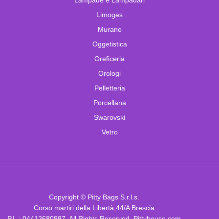
Limoges
Murano
Oggetistica
Oreficeria
Orologi
Pelletteria
Porcellana
Swarovski
Vetro
Copyright © Pitty Bags S.r.l.s.
Corso martiri della Libertà,44/A Brescia
P.I. : 04412680987. All Rights Reserved. Pittyhouse.com