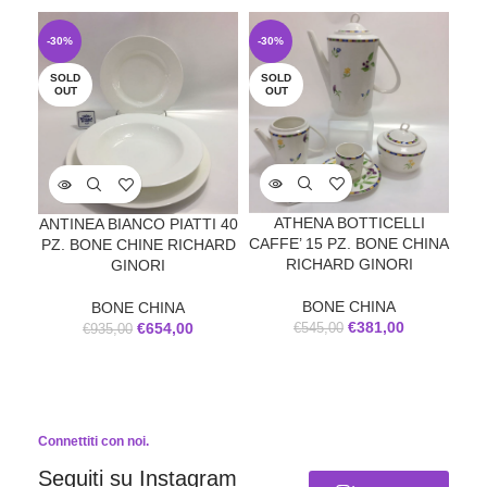
-30%
-30%
-3
SOLD
SOLD
SO
OUT
OUT
O
D
ATHENA BOTTICELLI
ANTINEA BIANCO PIATTI 40
CAFFE’ 15 PZ. BONE CHINA
PZ. BONE CHINE RICHARD
RICHARD GINORI
GINORI
BONE CHINA
BONE CHINA
€
381,00
€
654,00
€
545,00
€
935,00
Connettiti con noi.
Seguiti su Instagram