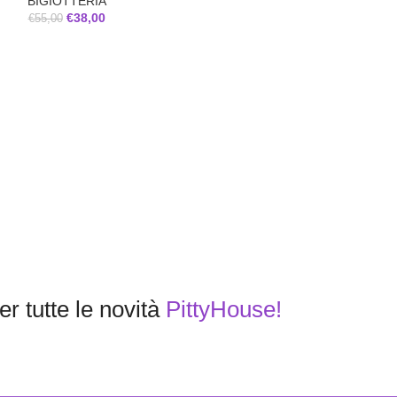
BIGIOTTERIA
€
38,00
€
55,00
r tutte le novità
PittyHouse!