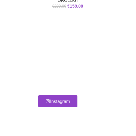
OROLOGI
€
159,00
€
230,00
Lampada d
Instagram