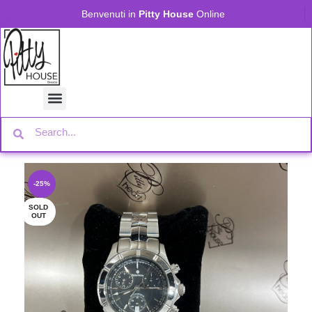
Benvenuti in
Pitty House
Online
-25%
SOLD
OUT