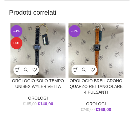
Prodotti correlati
-24%
-30%
-3
HOT
OROLOGIO SOLO TEMPO
OROLOGIO BREIL CRONO
O
UNISEX WYLER VETTA
QUARZO RETTANGOLARE
T
4 PULSANTI
OROLOGI
€
140,00
OROLOGI
€
185,00
€
168,00
€
240,00