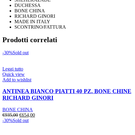
DUCHESSA
BONE CHINA
RICHARD GINORI
MADE IN ITALY
SCONTRINO/FATTURA
Prodotti correlati
-30%
Sold out
Leggi tutto
Quick view
Add to wishlist
ANTINEA BIANCO PIATTI 40 PZ. BONE CHINE
RICHARD GINORI
BONE CHINA
Il
Il
€
935,00
€
654,00
prezzo
prezzo
-30%
Sold out
originale
attuale
era:
è: