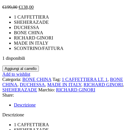
Il
Il
€
199,00
€
138,00
prezzo
prezzo
1 CAFFETTIERA
originale
attuale
SHEHERAZADE
era:
è:
DUCHESSA
€199,00.
€138,00.
BONE CHINA
RICHARD GINORI
MADE IN ITALY
SCONTRINO/FATTURA
1 disponibili
DUCHESSA
Aggiungi al carrello
SHEHERAZADE
Add to wishlist
1
Categoria:
BONE CHINA
Tag:
1 CAFFETTIERA LT. 1
,
BONE
PZ.
CHINA
,
DUCHESSA
,
MADE IN ITALY
,
RICHARD GINORI
,
CAFFETTIERA
SHEHERAZADE
Marchio:
RICHARD GINORI
BONE
Share:
CHINA
RICHARD
Descrizione
GINORI
quantità
Descrizione
1 CAFFETTIERA
SHEHERAZADE