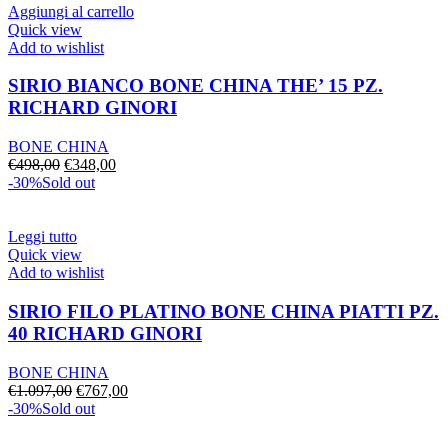
€16,00.
€14,00.
Aggiungi al carrello
Quick view
Add to wishlist
SIRIO BIANCO BONE CHINA THE’ 15 PZ.
RICHARD GINORI
BONE CHINA
Il
Il
€
498,00
€
348,00
prezzo
prezzo
-30%
Sold out
originale
attuale
era:
è:
€498,00.
€348,00.
Leggi tutto
Quick view
Add to wishlist
SIRIO FILO PLATINO BONE CHINA PIATTI PZ.
40 RICHARD GINORI
BONE CHINA
Il
Il
€
1.097,00
€
767,00
prezzo
prezzo
-30%
Sold out
originale
attuale
era:
è: