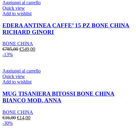
€890,00.
€683,00.
Aggiungi al carrello
Quick view
Add to wishlist
EDERA ANTINEA CAFFE’ 15 PZ BONE CHINA
RICHARD GINORI
BONE CHINA
Il
Il
€
785,00
€
549,00
prezzo
prezzo
-13%
originale
attuale
era:
è:
€785,00.
€549,00.
Aggiungi al carrello
Quick view
Add to wishlist
MUG TISANIERA BITOSSI BONE CHINA
BIANCO MOD. ANNA
BONE CHINA
Il
Il
€
16,00
€
14,00
prezzo
prezzo
-30%
originale
attuale
era:
è: