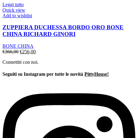
€1.097,00.
€767,00.
Leggi tutto
Quick view
Add to wishlist
ZUPPIERA DUCHESSA BORDO ORO BONE
CHINA RICHARD GINORI
BONE CHINA
Il
Il
€
366,00
€
256,00
prezzo
prezzo
Connettiti con noi.
originale
attuale
era:
è:
€366,00.
€256,00.
Seguiti su Instagram per tutte le novità
PittyHouse!