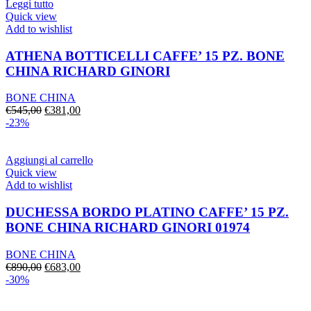
€935,00.
€654,00.
Leggi tutto
Quick view
Add to wishlist
ATHENA BOTTICELLI CAFFE’ 15 PZ. BONE
CHINA RICHARD GINORI
BONE CHINA
Il
Il
€
545,00
€
381,00
prezzo
prezzo
-23%
originale
attuale
era:
è:
€545,00.
€381,00.
Aggiungi al carrello
Quick view
Add to wishlist
DUCHESSA BORDO PLATINO CAFFE’ 15 PZ.
BONE CHINA RICHARD GINORI 01974
BONE CHINA
Il
Il
€
890,00
€
683,00
prezzo
prezzo
-30%
originale
attuale
era:
è: