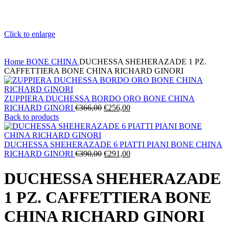
Click to enlarge
Home
BONE CHINA
DUCHESSA SHEHERAZADE 1 PZ.
CAFFETTIERA BONE CHINA RICHARD GINORI
ZUPPIERA DUCHESSA BORDO ORO BONE CHINA
Il
Il
RICHARD GINORI
€
366,00
€
256,00
prezzo
prezzo
Back to products
originale
attuale
era:
è:
€366,00.
€256,00.
DUCHESSA SHEHERAZADE 6 PIATTI PIANI BONE CHINA
Il
Il
RICHARD GINORI
€
390,00
€
291,00
prezzo
prezzo
originale
attuale
DUCHESSA SHEHERAZADE
era:
è:
€390,00.
€291,00.
1 PZ. CAFFETTIERA BONE
CHINA RICHARD GINORI