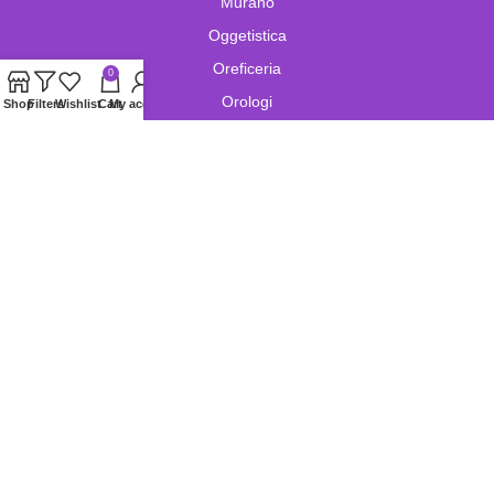
Murano
Oggetistica
Oreficeria
0
Orologi
Shop
Filters
Wishlist
Cart
My account
Pelletteria
Porcellana
Swarovski
Vetro
Copyright © Pitty Bags S.r.l.s.
Corso martiri della Libertà,44/A Brescia
P.I. : 04412680987. All Rights Reserved. Pittyhouse.com