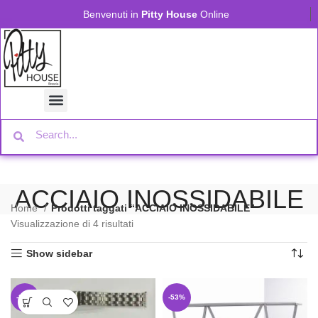
Benvenuti in
Pitty House
Online
ACCIAIO INOSSIDABILE
Home
Prodotti taggati “ACCIAIO INOSSIDABILE”
Visualizzazione di 4 risultati
Show sidebar
-36%
-53%