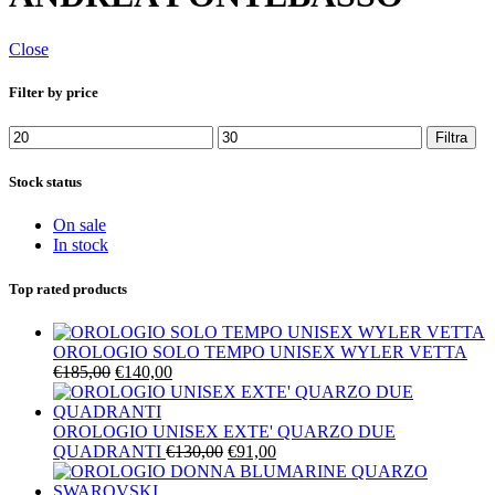
Close
Filter by price
Prezzo
Prezzo
Filtra
Min
Max
Stock status
On sale
In stock
Top rated products
OROLOGIO SOLO TEMPO UNISEX WYLER VETTA
Il
Il
€
185,00
€
140,00
prezzo
prezzo
originale
attuale
era:
è:
OROLOGIO UNISEX EXTE' QUARZO DUE
€185,00.
€140,00.
Il
Il
QUADRANTI
€
130,00
€
91,00
prezzo
prezzo
originale
attuale