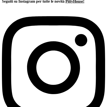
era:
è:
Seguiti su Instagram per tutte le novità
PittyHouse!
€44,00.
€29,00.