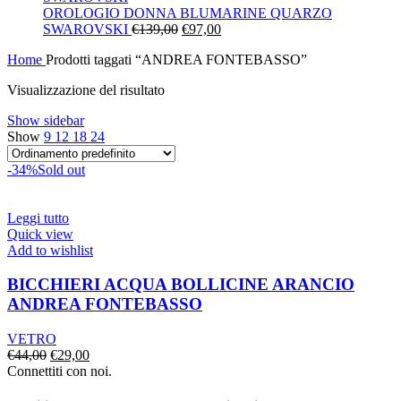
era:
è:
OROLOGIO DONNA BLUMARINE QUARZO
Il
€130,00.
Il
€91,00.
SWAROVSKI
€
139,00
€
97,00
prezzo
prezzo
Home
Prodotti taggati “ANDREA FONTEBASSO”
originale
attuale
era:
è:
Visualizzazione del risultato
€139,00.
€97,00.
Show sidebar
Show
9
12
18
24
-34%
Sold out
Leggi tutto
Quick view
Add to wishlist
BICCHIERI ACQUA BOLLICINE ARANCIO
ANDREA FONTEBASSO
VETRO
Il
Il
€
44,00
€
29,00
prezzo
prezzo
Connettiti con noi.
originale
attuale