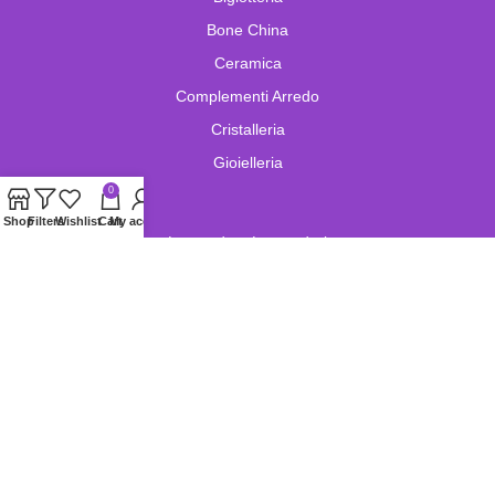
Bone China
Ceramica
Complementi Arredo
Cristalleria
Gioielleria
0
Shop
Filters
Wishlist
Cart
My account
Lampade e Lampadari
Limoges
Murano
Oggetistica
Oreficeria
Orologi
Pelletteria
Porcellana