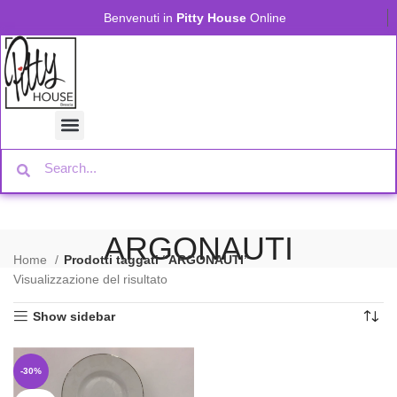
Benvenuti in
Pitty House
Online
ARGONAUTI
Home
Prodotti taggati “ARGONAUTI”
Visualizzazione del risultato
Show sidebar
-30%