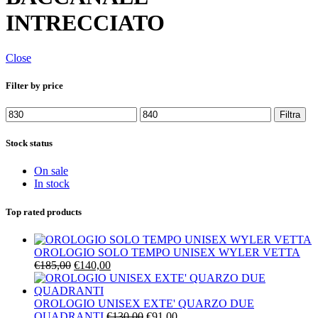
INTRECCIATO
Close
Filter by price
Prezzo
Prezzo
Filtra
Min
Max
Stock status
On sale
In stock
Top rated products
OROLOGIO SOLO TEMPO UNISEX WYLER VETTA
Il
Il
€
185,00
€
140,00
prezzo
prezzo
originale
attuale
era:
è:
OROLOGIO UNISEX EXTE' QUARZO DUE
€185,00.
€140,00.
Il
Il
QUADRANTI
€
130,00
€
91,00