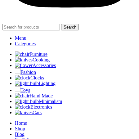
Search
Menu
Categories
Furniture
Cooking
Accessories
Fashion
Clocks
Lighting
Toys
Hand Made
Minimalism
Electronics
Cars
Home
Shop
Blog