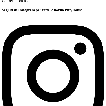
prezzo
prezzo
Connettiti con noi.
originale
attuale
era:
è:
Seguiti su Instagram per tutte le novità
PittyHouse!
€1.199,00.
€839,00.