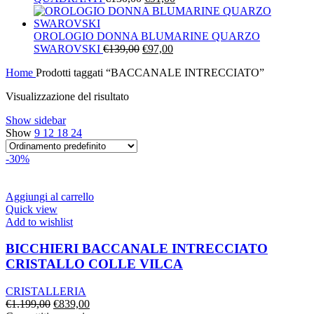
prezzo
prezzo
originale
attuale
era:
è:
OROLOGIO DONNA BLUMARINE QUARZO
Il
€130,00.
Il
€91,00.
SWAROVSKI
€
139,00
€
97,00
prezzo
prezzo
Home
Prodotti taggati “BACCANALE INTRECCIATO”
originale
attuale
era:
è:
Visualizzazione del risultato
€139,00.
€97,00.
Show sidebar
Show
9
12
18
24
-30%
Aggiungi al carrello
Quick view
Add to wishlist
BICCHIERI BACCANALE INTRECCIATO
CRISTALLO COLLE VILCA
CRISTALLERIA
Il
Il
€
1.199,00
€
839,00