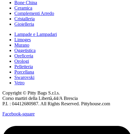
Bone China
Ceramica
Complementi Arredo
Cristalleria
Gioielleria
Lampade e Lampadari
Limoges
Murano
Oggetistica
Oreficeria
Orologi
Pelletteria
Porcellana
Swarovski
Vetro
Copyright © Pitty Bags S.r.l.s.
Corso martiri della Libertà,44/A Brescia
P.I. : 04412680987. All Rights Reserved. Pittyhouse.com
Facebook-square