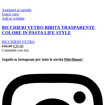
originale
attuale
era:
è:
€42,00.
€29,00.
Aggiungi al carrello
Quick view
Add to wishlist
BICCHIERI VETRO BIBITA TRASPARENTE
COLORE IN PASTA LIFE STYLE
BICCHIERI VETRO
Il
Il
€
68,00
€
39,00
prezzo
prezzo
Connettiti con noi.
originale
attuale
era:
è:
Seguiti su Instagram per tutte le novità
PittyHouse!
€68,00.
€39,00.