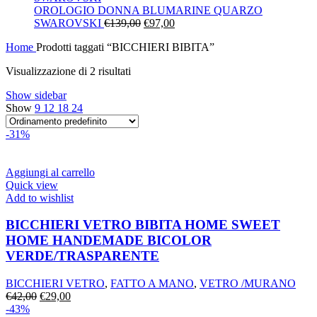
era:
è:
OROLOGIO DONNA BLUMARINE QUARZO
Il
€130,00.
Il
€91,00.
SWAROVSKI
€
139,00
€
97,00
prezzo
prezzo
Home
Prodotti taggati “BICCHIERI BIBITA”
originale
attuale
era:
è:
Visualizzazione di 2 risultati
€139,00.
€97,00.
Show sidebar
Show
9
12
18
24
-31%
Aggiungi al carrello
Quick view
Add to wishlist
BICCHIERI VETRO BIBITA HOME SWEET
HOME HANDEMADE BICOLOR
VERDE/TRASPARENTE
BICCHIERI VETRO
,
FATTO A MANO
,
VETRO /MURANO
Il
Il
€
42,00
€
29,00
prezzo
prezzo
-43%