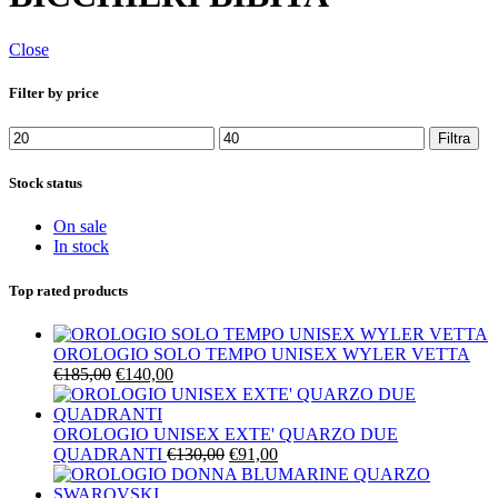
Close
Filter by price
Prezzo
Prezzo
Filtra
Min
Max
Stock status
On sale
In stock
Top rated products
OROLOGIO SOLO TEMPO UNISEX WYLER VETTA
Il
Il
€
185,00
€
140,00
prezzo
prezzo
originale
attuale
era:
è:
OROLOGIO UNISEX EXTE' QUARZO DUE
€185,00.
€140,00.
Il
Il
QUADRANTI
€
130,00
€
91,00
prezzo
prezzo
originale
attuale