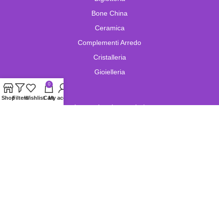
Bone China
Ceramica
Complementi Arredo
Cristalleria
Gioielleria
0
Shop
Filters
Wishlist
Cart
My account
Lampade e Lampadari
Limoges
Murano
Oggetistica
Oreficeria
Orologi
Pelletteria
Porcellana