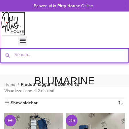
Benvenuti in
Pitty House
Online
BLUMARINE
Home
Prodotti taggati “BLUMARINE”
Visualizzazione di 2 risultati
Show sidebar
-30%
-30%