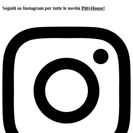
originale
attuale
era:
è:
Seguiti su Instagram per tutte le novità
PittyHouse!
€1.109,00.
€907,00.