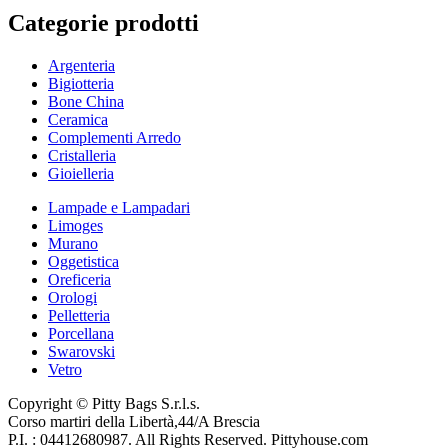
Categorie prodotti
Argenteria
Bigiotteria
Bone China
Ceramica
Complementi Arredo
Cristalleria
Gioielleria
Lampade e Lampadari
Limoges
Murano
Oggetistica
Oreficeria
Orologi
Pelletteria
Porcellana
Swarovski
Vetro
Copyright © Pitty Bags S.r.l.s.
Corso martiri della Libertà,44/A Brescia
P.I. : 04412680987. All Rights Reserved. Pittyhouse.com