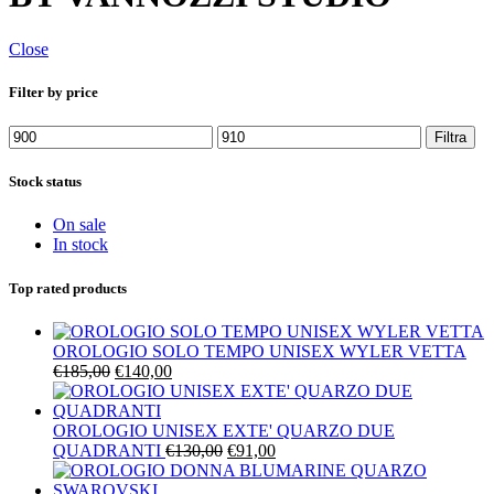
Close
Filter by price
Prezzo
Prezzo
Filtra
Min
Max
Stock status
On sale
In stock
Top rated products
OROLOGIO SOLO TEMPO UNISEX WYLER VETTA
Il
Il
€
185,00
€
140,00
prezzo
prezzo
originale
attuale
era:
è:
OROLOGIO UNISEX EXTE' QUARZO DUE
€185,00.
€140,00.
Il
Il
QUADRANTI
€
130,00
€
91,00
prezzo
prezzo
originale
attuale