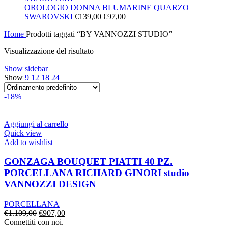
era:
è:
OROLOGIO DONNA BLUMARINE QUARZO
Il
€130,00.
Il
€91,00.
SWAROVSKI
€
139,00
€
97,00
prezzo
prezzo
Home
Prodotti taggati “BY VANNOZZI STUDIO”
originale
attuale
era:
è:
Visualizzazione del risultato
€139,00.
€97,00.
Show sidebar
Show
9
12
18
24
-18%
Aggiungi al carrello
Quick view
Add to wishlist
GONZAGA BOUQUET PIATTI 40 PZ.
PORCELLANA RICHARD GINORI studio
VANNOZZI DESIGN
PORCELLANA
Il
Il
€
1.109,00
€
907,00
prezzo
prezzo
Connettiti con noi.