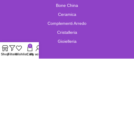
Bone China
Ceramica
Complementi Arredo
Cristalleria
Gioielleria
0
Shop
Filters
Wishlist
Cart
My account
Lampade e Lampadari
Limoges
Murano
Oggetistica
Oreficeria
Orologi
Pelletteria
Porcellana