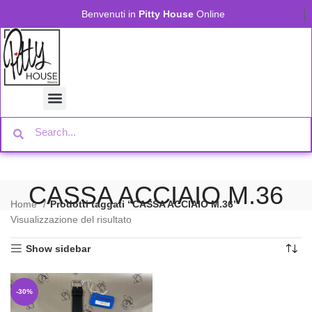
Benvenuti in
Pitty House
Online
CASSA ACCIAIO M.36
Home
Prodotti taggati “CASSA ACCIAIO M.36”
Visualizzazione del risultato
Show sidebar
-30%