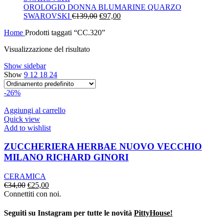
era:
è:
OROLOGIO DONNA BLUMARINE QUARZO
Il
€130,00.
Il
€91,00.
SWAROVSKI
€
139,00
€
97,00
prezzo
prezzo
Home
Prodotti taggati “CC.320”
originale
attuale
era:
è:
Visualizzazione del risultato
€139,00.
€97,00.
Show sidebar
Show
9
12
18
24
-26%
Aggiungi al carrello
Quick view
Add to wishlist
ZUCCHERIERA HERBAE NUOVO VECCHIO
MILANO RICHARD GINORI
CERAMICA
Il
Il
€
34,00
€
25,00
prezzo
prezzo
Connettiti con noi.
originale
attuale
era:
è:
Seguiti su Instagram per tutte le novità
PittyHouse!