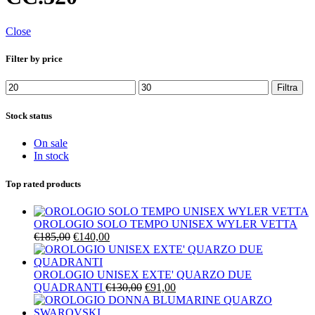
Close
Filter by price
Prezzo
Prezzo
Filtra
Min
Max
Stock status
On sale
In stock
Top rated products
OROLOGIO SOLO TEMPO UNISEX WYLER VETTA
Il
Il
€
185,00
€
140,00
prezzo
prezzo
originale
attuale
era:
è:
OROLOGIO UNISEX EXTE' QUARZO DUE
€185,00.
€140,00.
Il
Il
QUADRANTI
€
130,00
€
91,00
prezzo
prezzo
originale
attuale