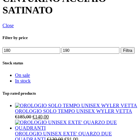
SATINATO
Close
Filter by price
Prezzo
Prezzo
Filtra
Min
Max
Stock status
On sale
In stock
Top rated products
OROLOGIO SOLO TEMPO UNISEX WYLER VETTA
Il
Il
€
185,00
€
140,00
prezzo
prezzo
originale
attuale
era:
è:
OROLOGIO UNISEX EXTE' QUARZO DUE
€185,00.
€140,00.
Il
Il
QUADRANTI
€
130,00
€
91,00