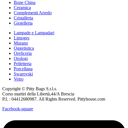
Bone China
Ceramica
Complementi Arredo
Cristalleria
Gioielleria
Lampade e Lampadari
Limoges
Murano
Oggetistica
Oreficeria
Orologi
Pelletteria
Porcellana
Swarovski
Vetro
Copyright © Pitty Bags S.r.l.s.
Corso martiri della Libertà,44/A Brescia
P.I. : 04412680987. All Rights Reserved. Pittyhouse.com
Facebook-square