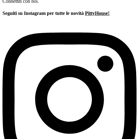
prezzo
prezzo
Connettiti con noi.
originale
attuale
era:
è:
Seguiti su Instagram per tutte le novità
PittyHouse!
€280,00.
€182,00.