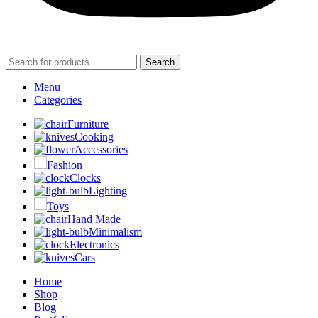
Search
Menu
Categories
Furniture
Cooking
Accessories
Fashion
Clocks
Lighting
Toys
Hand Made
Minimalism
Electronics
Cars
Home
Shop
Blog