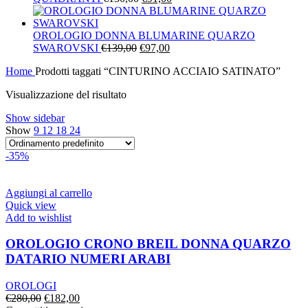
prezzo
prezzo
originale
attuale
era:
è:
OROLOGIO DONNA BLUMARINE QUARZO
Il
€130,00.
Il
€91,00.
SWAROVSKI
€
139,00
€
97,00
prezzo
prezzo
Home
Prodotti taggati “CINTURINO ACCIAIO SATINATO”
originale
attuale
era:
è:
Visualizzazione del risultato
€139,00.
€97,00.
Show sidebar
Show
9
12
18
24
-35%
Aggiungi al carrello
Quick view
Add to wishlist
OROLOGIO CRONO BREIL DONNA QUARZO
DATARIO NUMERI ARABI
OROLOGI
Il
Il
€
280,00
€
182,00