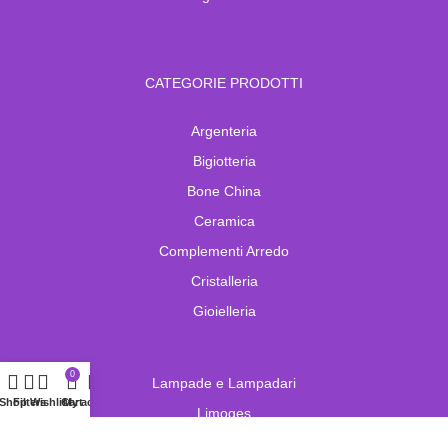
CATEGORIE PRODOTTI
Argenteria
Bigiotteria
Bone China
Ceramica
Complementi Arredo
Cristalleria
Gioielleria
0
Lampade e Lampadari
Shop
Filters
Wishlist
Cart
My account
Limoges
Murano