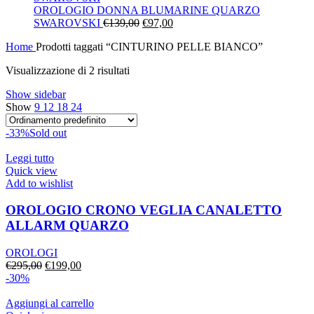
era:
è:
OROLOGIO DONNA BLUMARINE QUARZO
Il
€130,00.
Il
€91,00.
SWAROVSKI
€
139,00
€
97,00
prezzo
prezzo
Home
Prodotti taggati “CINTURINO PELLE BIANCO”
originale
attuale
era:
è:
Visualizzazione di 2 risultati
€139,00.
€97,00.
Show sidebar
Show
9
12
18
24
-33%
Sold out
Leggi tutto
Quick view
Add to wishlist
OROLOGIO CRONO VEGLIA CANALETTO
ALLARM QUARZO
OROLOGI
Il
Il
€
295,00
€
199,00
prezzo
prezzo
-30%
originale
attuale
era:
è:
Aggiungi al carrello