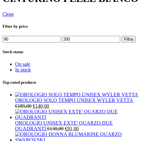
Close
Filter by price
Prezzo
Prezzo
Filtra
Min
Max
Stock status
On sale
In stock
Top rated products
OROLOGIO SOLO TEMPO UNISEX WYLER VETTA
Il
Il
€
185,00
€
140,00
prezzo
prezzo
originale
attuale
era:
è:
OROLOGIO UNISEX EXTE' QUARZO DUE
€185,00.
€140,00.
Il
Il
QUADRANTI
€
130,00
€
91,00
prezzo
prezzo
originale
attuale