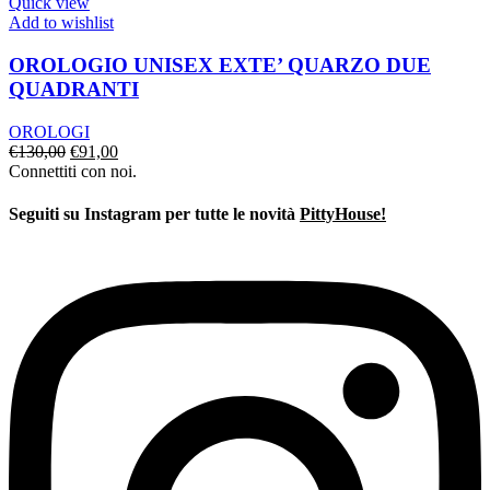
€295,00.
€199,00.
Quick view
Add to wishlist
OROLOGIO UNISEX EXTE’ QUARZO DUE
QUADRANTI
OROLOGI
Il
Il
€
130,00
€
91,00
prezzo
prezzo
Connettiti con noi.
originale
attuale
era:
è:
Seguiti su Instagram per tutte le novità
PittyHouse!
€130,00.
€91,00.