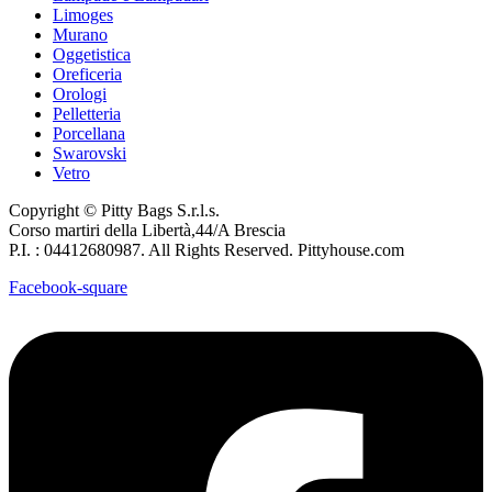
Limoges
Murano
Oggetistica
Oreficeria
Orologi
Pelletteria
Porcellana
Swarovski
Vetro
Copyright © Pitty Bags S.r.l.s.
Corso martiri della Libertà,44/A Brescia
P.I. : 04412680987. All Rights Reserved. Pittyhouse.com
Facebook-square