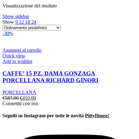
era:
è:
Visualizzazione del risultato
€139,00.
€97,00.
Show sidebar
Show
9
12
18
24
-30%
Aggiungi al carrello
Quick view
Add to wishlist
CAFFE’ 15 PZ. DAMA GONZAGA
PORCELLANA RICHARD GINORI
PORCELLANA
Il
Il
€
587,00
€
410,00
prezzo
prezzo
Connettiti con noi.
originale
attuale
era:
è:
Seguiti su Instagram per tutte le novità
PittyHouse!
€587,00.
€410,00.