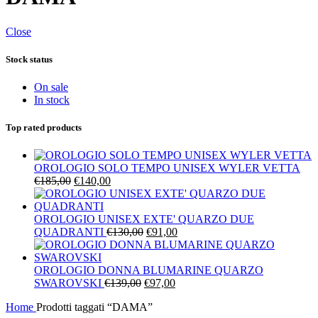
Close
Stock status
On sale
In stock
Top rated products
OROLOGIO SOLO TEMPO UNISEX WYLER VETTA
Il
Il
€
185,00
€
140,00
prezzo
prezzo
originale
attuale
era:
è:
OROLOGIO UNISEX EXTE' QUARZO DUE
€185,00.
€140,00.
Il
Il
QUADRANTI
€
130,00
€
91,00
prezzo
prezzo
originale
attuale
era:
è:
OROLOGIO DONNA BLUMARINE QUARZO
Il
€130,00.
Il
€91,00.
SWAROVSKI
€
139,00
€
97,00
prezzo
prezzo
Home
Prodotti taggati “DAMA”
originale
attuale