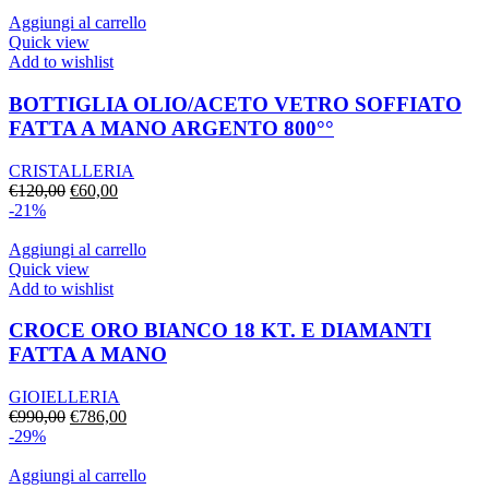
era:
è:
€34,00.
€17,00.
Aggiungi al carrello
Quick view
Add to wishlist
BOTTIGLIA OLIO/ACETO VETRO SOFFIATO
FATTA A MANO ARGENTO 800°°
CRISTALLERIA
Il
Il
€
120,00
€
60,00
prezzo
prezzo
-21%
originale
attuale
era:
è:
Aggiungi al carrello
€120,00.
€60,00.
Quick view
Add to wishlist
CROCE ORO BIANCO 18 KT. E DIAMANTI
FATTA A MANO
GIOIELLERIA
Il
Il
€
990,00
€
786,00
prezzo
prezzo
-29%
originale
attuale
era:
è:
Aggiungi al carrello