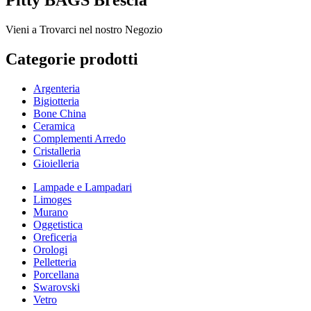
Pitty BAGS Brescia
Vieni a Trovarci nel nostro Negozio
Categorie prodotti
Argenteria
Bigiotteria
Bone China
Ceramica
Complementi Arredo
Cristalleria
Gioielleria
Lampade e Lampadari
Limoges
Murano
Oggetistica
Oreficeria
Orologi
Pelletteria
Porcellana
Swarovski
Vetro