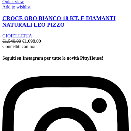
€990,00.
€786,00.
Quick view
Add to wishlist
CROCE ORO BIANCO 18 KT. E DIAMANTI
NATURALI LEO PIZZO
GIOIELLERIA
Il
Il
€
1.540,00
€
1.098,00
prezzo
prezzo
Connettiti con noi.
originale
attuale
era:
è:
Seguiti su Instagram per tutte le novità
PittyHouse!
€1.540,00.
€1.098,00.