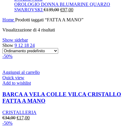
era:
è:
OROLOGIO DONNA BLUMARINE QUARZO
Il
€130,00.
Il
€91,00.
SWAROVSKI
€
139,00
€
97,00
prezzo
prezzo
Home
Prodotti taggati “FATTA A MANO”
originale
attuale
era:
è:
Visualizzazione di 4 risultati
€139,00.
€97,00.
Show sidebar
Show
9
12
18
24
-50%
Aggiungi al carrello
Quick view
Add to wishlist
BARCA A VELA COLLE VILCA CRISTALLO
FATTA A MANO
CRISTALLERIA
Il
Il
€
34,00
€
17,00
prezzo
prezzo
-50%
originale
attuale