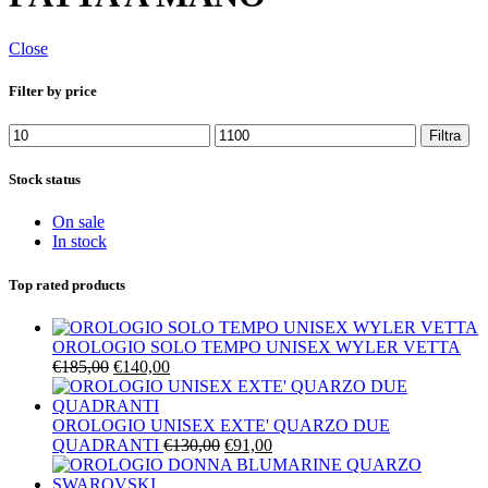
Close
Filter by price
Prezzo
Prezzo
Filtra
Min
Max
Stock status
On sale
In stock
Top rated products
OROLOGIO SOLO TEMPO UNISEX WYLER VETTA
Il
Il
€
185,00
€
140,00
prezzo
prezzo
originale
attuale
era:
è:
OROLOGIO UNISEX EXTE' QUARZO DUE
€185,00.
€140,00.
Il
Il
QUADRANTI
€
130,00
€
91,00
prezzo
prezzo
originale
attuale