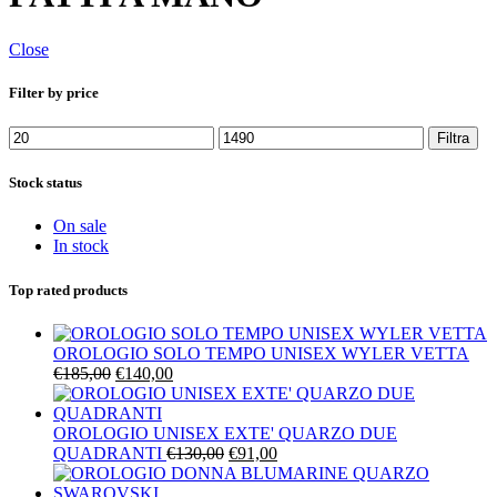
Close
Filter by price
Prezzo
Prezzo
Filtra
Min
Max
Stock status
On sale
In stock
Top rated products
OROLOGIO SOLO TEMPO UNISEX WYLER VETTA
Il
Il
€
185,00
€
140,00
prezzo
prezzo
originale
attuale
era:
è:
OROLOGIO UNISEX EXTE' QUARZO DUE
€185,00.
€140,00.
Il
Il
QUADRANTI
€
130,00
€
91,00
prezzo
prezzo
originale
attuale