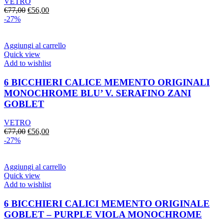
VETRO
Il
Il
€
77,00
€
56,00
prezzo
prezzo
-27%
originale
attuale
era:
è:
€77,00.
€56,00.
Aggiungi al carrello
Quick view
Add to wishlist
6 BICCHIERI CALICE MEMENTO ORIGINALI
MONOCHROME BLU’ V. SERAFINO ZANI
GOBLET
VETRO
Il
Il
€
77,00
€
56,00
prezzo
prezzo
-27%
originale
attuale
era:
è:
€77,00.
€56,00.
Aggiungi al carrello
Quick view
Add to wishlist
6 BICCHIERI CALICI MEMENTO ORIGINALE
GOBLET – PURPLE VIOLA MONOCHROME