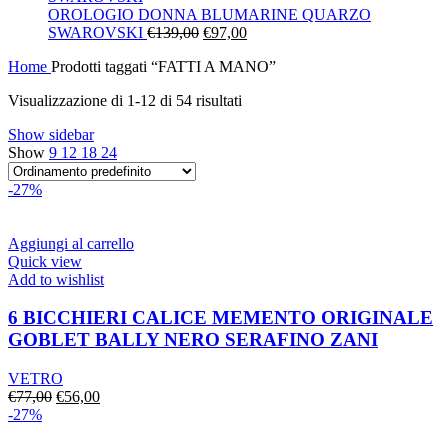
era:
è:
OROLOGIO DONNA BLUMARINE QUARZO
Il
€130,00.
Il
€91,00.
SWAROVSKI
€
139,00
€
97,00
prezzo
prezzo
Home
Prodotti taggati “FATTI A MANO”
originale
attuale
era:
è:
Visualizzazione di 1-12 di 54 risultati
€139,00.
€97,00.
Show sidebar
Show
9
12
18
24
-27%
Aggiungi al carrello
Quick view
Add to wishlist
6 BICCHIERI CALICE MEMENTO ORIGINALE
GOBLET BALLY NERO SERAFINO ZANI
VETRO
Il
Il
€
77,00
€
56,00
prezzo
prezzo
-27%
originale
attuale