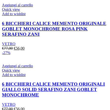
era:
è:
€77,00.
€56,00.
Aggiungi al carrello
Quick view
Add to wishlist
6 BICCHIERI CALICE MEMENTO ORIGINALE
GOBLET MONOCHROME ROSA PINK
SERAFINO ZANI
VETRO
Il
Il
€
77,00
€
56,00
prezzo
prezzo
-27%
originale
attuale
era:
è:
€77,00.
€56,00.
Aggiungi al carrello
Quick view
Add to wishlist
6 BICCHIERI CALICE MEMENTO ORIGINALI
GIALLO SOLID SERAFINO ZANI GOBLET
MONOCHROME
VETRO
Il
Il
€
77,00
€
56,00