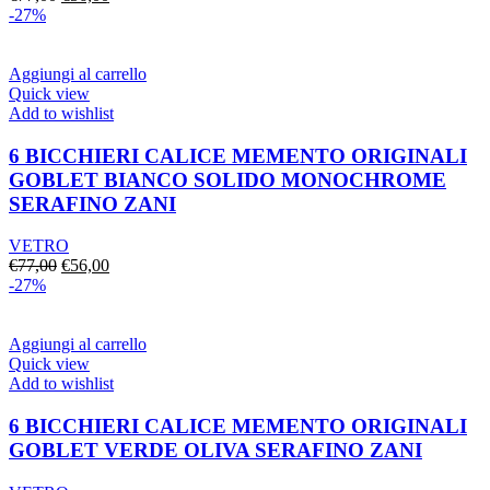
prezzo
prezzo
-27%
originale
attuale
era:
è:
€77,00.
€56,00.
Aggiungi al carrello
Quick view
Add to wishlist
6 BICCHIERI CALICE MEMENTO ORIGINALI
GOBLET BIANCO SOLIDO MONOCHROME
SERAFINO ZANI
VETRO
Il
Il
€
77,00
€
56,00
prezzo
prezzo
-27%
originale
attuale
era:
è:
€77,00.
€56,00.
Aggiungi al carrello
Quick view
Add to wishlist
6 BICCHIERI CALICE MEMENTO ORIGINALI
GOBLET VERDE OLIVA SERAFINO ZANI