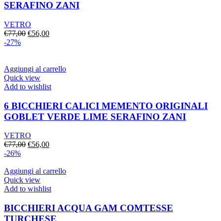
SERAFINO ZANI
VETRO
Il
Il
€
77,00
€
56,00
prezzo
prezzo
-27%
originale
attuale
era:
è:
€77,00.
€56,00.
Aggiungi al carrello
Quick view
Add to wishlist
6 BICCHIERI CALICI MEMENTO ORIGINALI
GOBLET VERDE LIME SERAFINO ZANI
VETRO
Il
Il
€
77,00
€
56,00
prezzo
prezzo
-26%
originale
attuale
era:
è:
Aggiungi al carrello
€77,00.
€56,00.
Quick view
Add to wishlist
BICCHIERI ACQUA GAM COMTESSE
TURCHESE