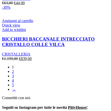
Il
Il
€
63,00
€
44,00
prezzo
prezzo
-30%
originale
attuale
era:
è:
€63,00.
€44,00.
Aggiungi al carrello
Quick view
Add to wishlist
BICCHIERI BACCANALE INTRECCIATO
CRISTALLO COLLE VILCA
CRISTALLERIA
Il
Il
€
1.199,00
€
839,00
prezzo
prezzo
1
originale
attuale
2
era:
è:
3
€1.199,00.
€839,00.
4
5
→
Connettiti con noi.
Seguiti su Instagram per tutte le novità
PittyHouse!