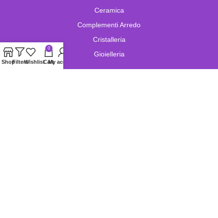
Ceramica
Complementi Arredo
Cristalleria
0
Gioielleria
Shop
Filters
Wishlist
Cart
My account
Lampade e Lampadari
Limoges
Murano
Oggetistica
Oreficeria
Orologi
Pelletteria
Porcellana
Swarovski