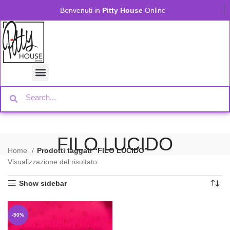
Benvenuti in
Pitty House
Online
FILO LUCIDO
Home
Prodotti taggati “FILO LUCIDO”
Visualizzazione del risultato
Show sidebar
-50%