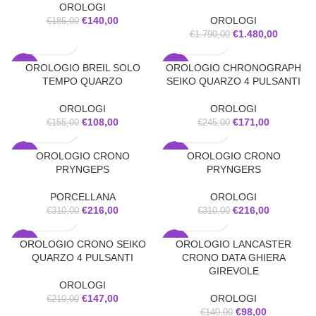
OROLOGI
€
140,00
OROLOGI
€
185,00
€
1.480,00
€
1.790,00
OROLOGIO BREIL SOLO
OROLOGIO CHRONOGRAPH
-30%
-30%
TEMPO QUARZO
SEIKO QUARZO 4 PULSANTI
SOLD
OUT
OROLOGI
OROLOGI
€
108,00
€
171,00
€
155,00
€
245,00
OROLOGIO CRONO
OROLOGIO CRONO
-30%
-30%
PRYNGEPS
PRYNGERS
PORCELLANA
OROLOGI
€
216,00
€
216,00
€
310,00
€
310,00
OROLOGIO CRONO SEIKO
OROLOGIO LANCASTER
-30%
-30%
QUARZO 4 PULSANTI
CRONO DATA GHIERA
SOLD
GIREVOLE
OUT
OROLOGI
€
147,00
OROLOGI
€
210,00
€
98,00
€
140,00