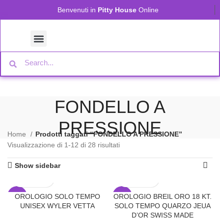
Benvenuti in
Pitty House
Online
FONDELLO A
PRESSIONE
Home
Prodotti taggati “FONDELLO A PRESSIONE”
Visualizzazione di 1-12 di 28 risultati
Show sidebar
OROLOGIO SOLO TEMPO
OROLOGIO BREIL ORO 18 KT.
-24%
-17%
UNISEX WYLER VETTA
SOLO TEMPO QUARZO JEUA
D’OR SWISS MADE
HOT