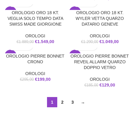
OROLOGIO ORO 18 KT.
OROLOGIO ORO 18 KT.
-18%
-19%
VEGLIA SOLO TEMPO DATA
WYLER VETTA QUARZO
SWISS MADE GIORGIONE
DATARIO GENEVE
OROLOGI
OROLOGI
€
1.549,00
€
1.049,00
€
1.889,00
€
1.290,00
OROLOGIO PIERRE BONNET
OROLOGIO PIERRE BONNET
-33%
-30%
CRONO
REVEIL ALLARM QUARZO
DOPPIO VETRO
OROLOGI
€
199,00
OROLOGI
€
295,00
€
129,00
€
185,00
1
2
3
→