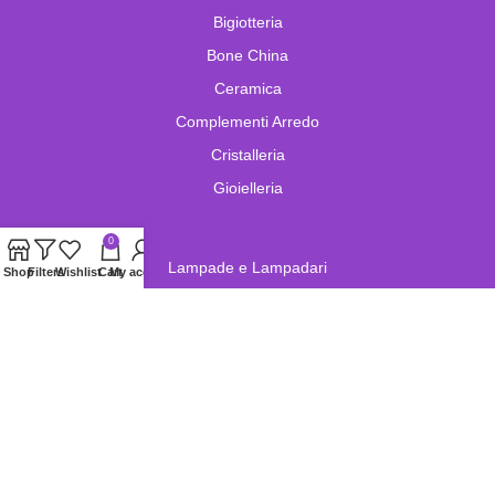
Bigiotteria
Bone China
Ceramica
Complementi Arredo
Cristalleria
Gioielleria
0
Lampade e Lampadari
Shop
Filters
Wishlist
Cart
My account
Limoges
Murano
Oggetistica
Oreficeria
Orologi
Pelletteria