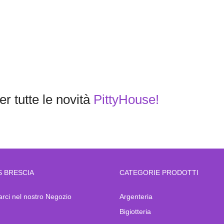
r tutte le novità
PittyHouse!
S BRESCIA
CATEGORIE PRODOTTI
arci nel nostro Negozio
Argenteria
Bigiotteria