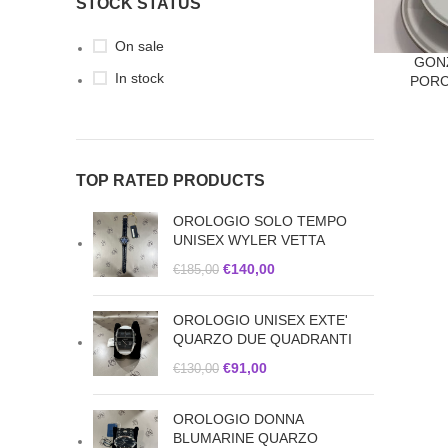
STOCK STATUS
On sale
GONZ
In stock
PORC
TOP RATED PRODUCTS
OROLOGIO SOLO TEMPO
UNISEX WYLER VETTA
€
140,00
€
185,00
OROLOGIO UNISEX EXTE'
QUARZO DUE QUADRANTI
€
91,00
€
130,00
OROLOGIO DONNA
BLUMARINE QUARZO