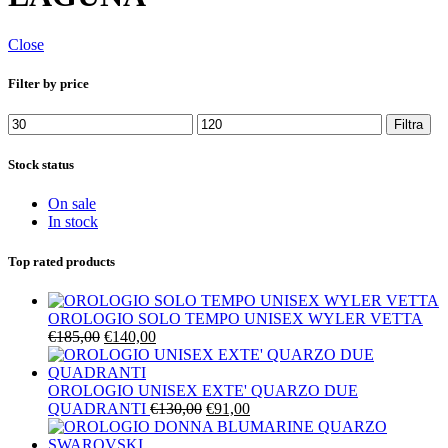
Close
Filter by price
Prezzo
Prezzo
Filtra
Min
Max
Stock status
On sale
In stock
Top rated products
OROLOGIO SOLO TEMPO UNISEX WYLER VETTA
Il
Il
€
185,00
€
140,00
prezzo
prezzo
originale
attuale
era:
è:
OROLOGIO UNISEX EXTE' QUARZO DUE
€185,00.
€140,00.
Il
Il
QUADRANTI
€
130,00
€
91,00
prezzo
prezzo
originale
attuale