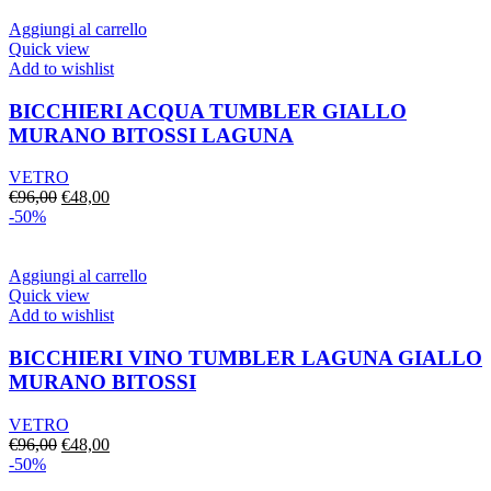
era:
è:
€64,00.
€32,00.
Aggiungi al carrello
Quick view
Add to wishlist
BICCHIERI ACQUA TUMBLER GIALLO
MURANO BITOSSI LAGUNA
VETRO
Il
Il
€
96,00
€
48,00
prezzo
prezzo
-50%
originale
attuale
era:
è:
€96,00.
€48,00.
Aggiungi al carrello
Quick view
Add to wishlist
BICCHIERI VINO TUMBLER LAGUNA GIALLO
MURANO BITOSSI
VETRO
Il
Il
€
96,00
€
48,00
prezzo
prezzo
-50%
originale
attuale