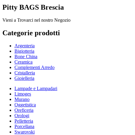
Pitty BAGS Brescia
Vieni a Trovarci nel nostro Negozio
Categorie prodotti
Argenteria
Bigiotteria
Bone China
Ceramica
Complementi Arredo
Cristalleria
Gioielleria
Lampade e Lampadari
Limoges
Murano
Oggetistica
Oreficeria
Orologi
Pelletteria
Porcellana
Swarovski