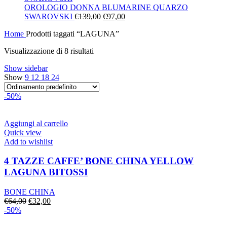
era:
è:
OROLOGIO DONNA BLUMARINE QUARZO
Il
€130,00.
Il
€91,00.
SWAROVSKI
€
139,00
€
97,00
prezzo
prezzo
Home
Prodotti taggati “LAGUNA”
originale
attuale
era:
è:
Visualizzazione di 8 risultati
€139,00.
€97,00.
Show sidebar
Show
9
12
18
24
-50%
Aggiungi al carrello
Quick view
Add to wishlist
4 TAZZE CAFFE’ BONE CHINA YELLOW
LAGUNA BITOSSI
BONE CHINA
Il
Il
€
64,00
€
32,00
prezzo
prezzo
-50%
originale
attuale