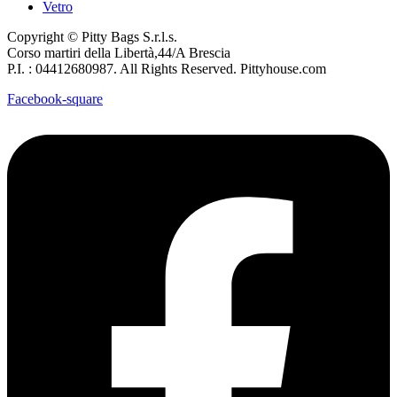
Vetro
Copyright © Pitty Bags S.r.l.s.
Corso martiri della Libertà,44/A Brescia
P.I. : 04412680987. All Rights Reserved. Pittyhouse.com
Facebook-square