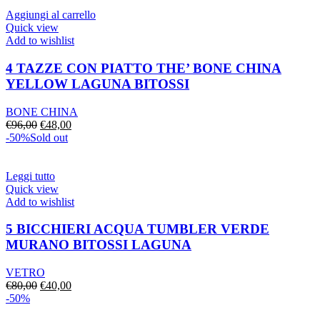
era:
è:
€64,00.
€32,00.
Aggiungi al carrello
Quick view
Add to wishlist
4 TAZZE CON PIATTO THE’ BONE CHINA
YELLOW LAGUNA BITOSSI
BONE CHINA
Il
Il
€
96,00
€
48,00
prezzo
prezzo
-50%
Sold out
originale
attuale
era:
è:
€96,00.
€48,00.
Leggi tutto
Quick view
Add to wishlist
5 BICCHIERI ACQUA TUMBLER VERDE
MURANO BITOSSI LAGUNA
VETRO
Il
Il
€
80,00
€
40,00
prezzo
prezzo
-50%
originale
attuale