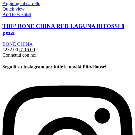
era:
è:
Aggiungi al carrello
€96,00.
€48,00.
Quick view
Add to wishlist
THE’ BONE CHINA RED LAGUNA BITOSSI 8
pezzi
BONE CHINA
Il
Il
€
232,00
€
116,00
prezzo
prezzo
Connettiti con noi.
originale
attuale
era:
è:
Seguiti su Instagram per tutte le novità
PittyHouse!
€232,00.
€116,00.