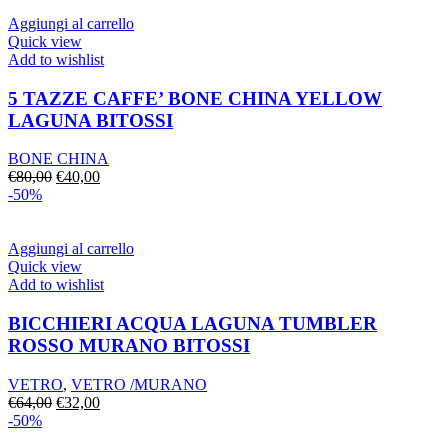
era:
è:
€80,00.
€40,00.
Aggiungi al carrello
Quick view
Add to wishlist
5 TAZZE CAFFE’ BONE CHINA YELLOW
LAGUNA BITOSSI
BONE CHINA
Il
Il
€
80,00
€
40,00
prezzo
prezzo
-50%
originale
attuale
era:
è:
€80,00.
€40,00.
Aggiungi al carrello
Quick view
Add to wishlist
BICCHIERI ACQUA LAGUNA TUMBLER
ROSSO MURANO BITOSSI
VETRO
,
VETRO /MURANO
Il
Il
€
64,00
€
32,00
prezzo
prezzo
-50%
originale
attuale