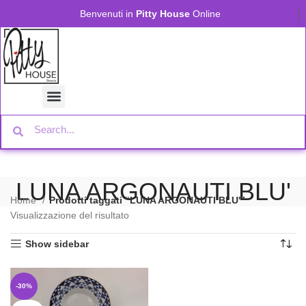
Benvenuti in
Pitty House
Online
LUNA ARGONAUTI BLU'
Home
Prodotti taggati “LUNA ARGONAUTI BLU'”
Visualizzazione del risultato
Show sidebar
-30%