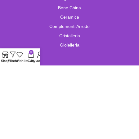
Bone China
Ceramica
Complementi Arredo
Cristalleria
Gioielleria
0
Shop
Filters
Wishlist
Cart
My account
Lampade e Lampadari
Limoges
Murano
Oggetistica
Oreficeria
Orologi
Pelletteria
Porcellana