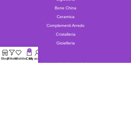
Bone China
Ceramica
Complementi Arredo
Cristalleria
Gioielleria
0
Shop
Filters
Wishlist
Cart
My account
Lampade e Lampadari
Limoges
Murano
Oggetistica
Oreficeria
Orologi
Pelletteria
Porcellana