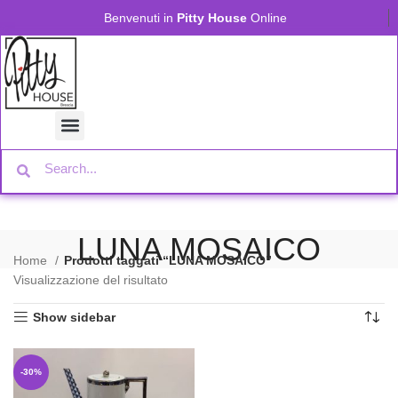
Benvenuti in
Pitty House
Online
LUNA MOSAICO
Home
Prodotti taggati “LUNA MOSAICO”
Visualizzazione del risultato
Show sidebar
-30%