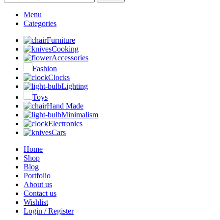
Menu
Categories
Furniture
Cooking
Accessories
Fashion
Clocks
Lighting
Toys
Hand Made
Minimalism
Electronics
Cars
Home
Shop
Blog
Portfolio
About us
Contact us
Wishlist
Login / Register