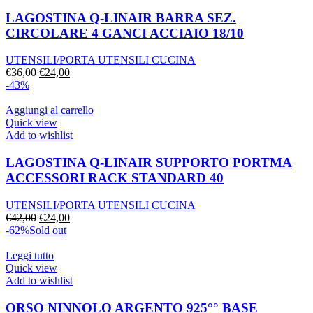
LAGOSTINA Q-LINAIR BARRA SEZ.
CIRCOLARE 4 GANCI ACCIAIO 18/10
UTENSILI/PORTA UTENSILI CUCINA
Il
Il
€
36,00
€
24,00
prezzo
prezzo
-43%
originale
attuale
era:
è:
Aggiungi al carrello
€36,00.
€24,00.
Quick view
Add to wishlist
LAGOSTINA Q-LINAIR SUPPORTO PORTMA
ACCESSORI RACK STANDARD 40
UTENSILI/PORTA UTENSILI CUCINA
Il
Il
€
42,00
€
24,00
prezzo
prezzo
-62%
Sold out
originale
attuale
era:
è:
Leggi tutto
€42,00.
€24,00.
Quick view
Add to wishlist
ORSO NINNOLO ARGENTO 925°° BASE