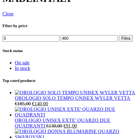
Close
Filter by price
Prezzo
Prezzo
Filtra
Min
Max
Stock status
On sale
In stock
Top rated products
OROLOGIO SOLO TEMPO UNISEX WYLER VETTA
Il
Il
€
185,00
€
140,00
prezzo
prezzo
originale
attuale
era:
è:
OROLOGIO UNISEX EXTE' QUARZO DUE
€185,00.
€140,00.
Il
Il
QUADRANTI
€
130,00
€
91,00
prezzo
prezzo
originale
attuale