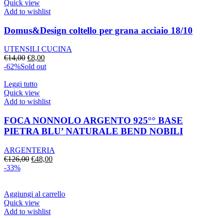
€395,00.
€279,00.
Quick view
Add to wishlist
Domus&Design coltello per grana acciaio 18/10
UTENSILI CUCINA
Il
Il
€
14,00
€
8,00
prezzo
prezzo
-62%
Sold out
originale
attuale
era:
è:
Leggi tutto
€14,00.
€8,00.
Quick view
Add to wishlist
FOCA NONNOLO ARGENTO 925°° BASE
PIETRA BLU’ NATURALE BEND NOBILI
ARGENTERIA
Il
Il
€
126,00
€
48,00
prezzo
prezzo
-33%
originale
attuale
era:
è:
€126,00.
€48,00.
Aggiungi al carrello
Quick view
Add to wishlist