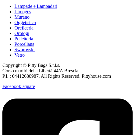
Lampade e Lampadari
Limoges
Murano
Oggetistica
Oreficeria
Orologi
Pelletteria
Porcellana
Swarovski
Vetro
Copyright © Pitty Bags S.r.l.s.
Corso martiri della Libertà,44/A Brescia
P.I. : 04412680987. All Rights Reserved. Pittyhouse.com
Facebook-square