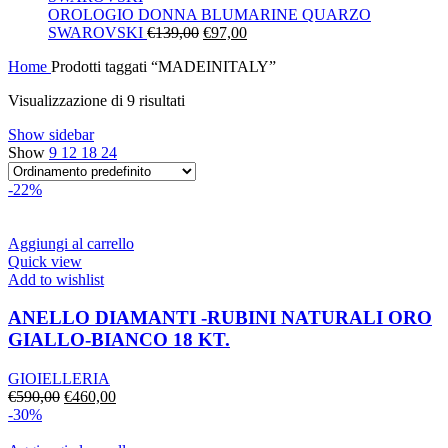
era:
è:
OROLOGIO DONNA BLUMARINE QUARZO
Il
€130,00.
Il
€91,00.
SWAROVSKI
€
139,00
€
97,00
prezzo
prezzo
Home
Prodotti taggati “MADEINITALY”
originale
attuale
era:
è:
Visualizzazione di 9 risultati
€139,00.
€97,00.
Show sidebar
Show
9
12
18
24
-22%
Aggiungi al carrello
Quick view
Add to wishlist
ANELLO DIAMANTI -RUBINI NATURALI ORO
GIALLO-BIANCO 18 KT.
GIOIELLERIA
Il
Il
€
590,00
€
460,00
prezzo
prezzo
-30%
originale
attuale