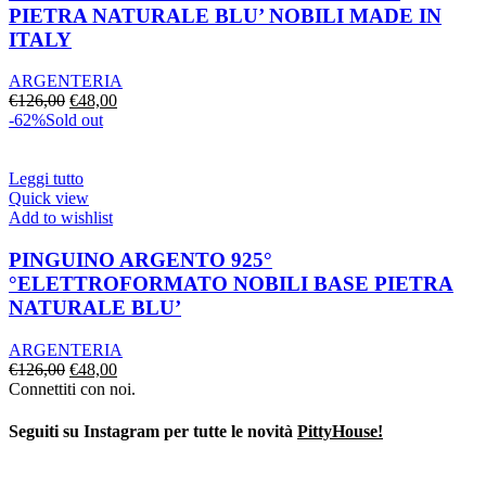
PIETRA NATURALE BLU’ NOBILI MADE IN
ITALY
ARGENTERIA
Il
Il
€
126,00
€
48,00
prezzo
prezzo
-62%
Sold out
originale
attuale
era:
è:
€126,00.
€48,00.
Leggi tutto
Quick view
Add to wishlist
PINGUINO ARGENTO 925°
°ELETTROFORMATO NOBILI BASE PIETRA
NATURALE BLU’
ARGENTERIA
Il
Il
€
126,00
€
48,00
prezzo
prezzo
Connettiti con noi.
originale
attuale
era:
è:
Seguiti su Instagram per tutte le novità
PittyHouse!
€126,00.
€48,00.