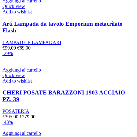
era:
è:
Aggiungi al carrello
€590,00.
€460,00.
Quick view
Add to wishlist
Arti Lampada da tavolo Emporium metacrilato
Flash
LAMPADE E LAMPADARI
Il
Il
€
99,00
€
69,00
prezzo
prezzo
-29%
originale
attuale
era:
è:
€99,00.
€69,00.
Aggiungi al carrello
Quick view
Add to wishlist
CHERI POSATE BARAZZONI 1903 ACCIAIO
PZ. 39
POSATERIA
Il
Il
€
395,00
€
279,00
prezzo
prezzo
-43%
originale
attuale
era:
è:
Aggiungi al carrello