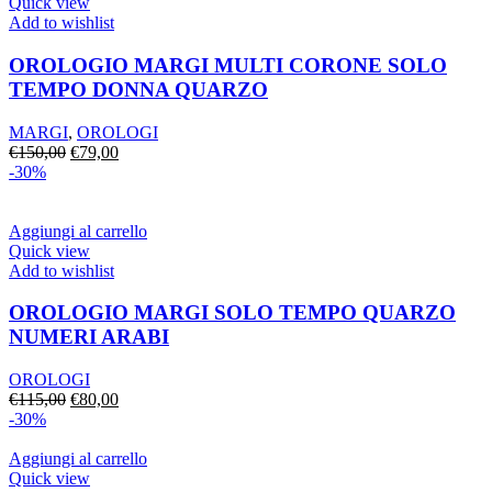
€280,00.
€196,00.
Quick view
Add to wishlist
OROLOGIO MARGI MULTI CORONE SOLO
TEMPO DONNA QUARZO
MARGI
,
OROLOGI
Il
Il
€
150,00
€
79,00
prezzo
prezzo
-30%
originale
attuale
era:
è:
€150,00.
€79,00.
Aggiungi al carrello
Quick view
Add to wishlist
OROLOGIO MARGI SOLO TEMPO QUARZO
NUMERI ARABI
OROLOGI
Il
Il
€
115,00
€
80,00
prezzo
prezzo
-30%
originale
attuale
era:
è:
Aggiungi al carrello
€115,00.
€80,00.
Quick view