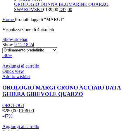
era:
è:
OROLOGIO DONNA BLUMARINE QUARZO
Il
€130,00.
Il
€91,00.
SWAROVSKI
€
139,00
€
97,00
prezzo
prezzo
Home
Prodotti taggati “MARGI”
originale
attuale
era:
è:
Visualizzazione di 4 risultati
€139,00.
€97,00.
Show sidebar
Show
9
12
18
24
-30%
Aggiungi al carrello
Quick view
Add to wishlist
OROLOGIO MARGI CRONO ACCIAIO DATA
GHIERA GIREVOLE QUARZO
OROLOGI
Il
Il
€
280,00
€
196,00
prezzo
prezzo
-47%
originale
attuale
era:
è:
Aggiungi al carrello