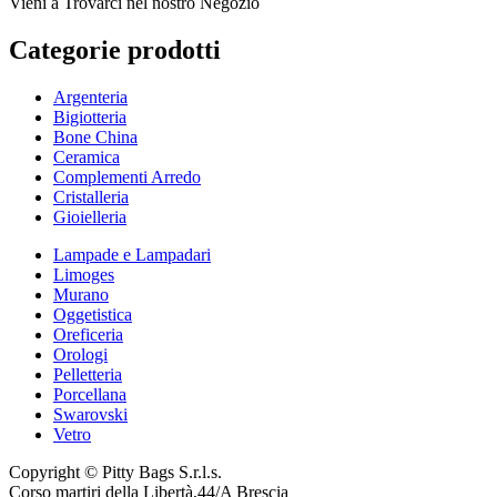
Vieni a Trovarci nel nostro Negozio
Categorie prodotti
Argenteria
Bigiotteria
Bone China
Ceramica
Complementi Arredo
Cristalleria
Gioielleria
Lampade e Lampadari
Limoges
Murano
Oggetistica
Oreficeria
Orologi
Pelletteria
Porcellana
Swarovski
Vetro
Copyright © Pitty Bags S.r.l.s.
Corso martiri della Libertà,44/A Brescia