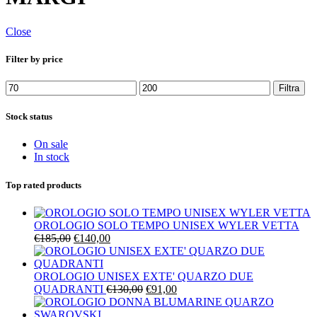
Close
Filter by price
Prezzo
Prezzo
Filtra
Min
Max
Stock status
On sale
In stock
Top rated products
OROLOGIO SOLO TEMPO UNISEX WYLER VETTA
Il
Il
€
185,00
€
140,00
prezzo
prezzo
originale
attuale
era:
è:
OROLOGIO UNISEX EXTE' QUARZO DUE
€185,00.
€140,00.
Il
Il
QUADRANTI
€
130,00
€
91,00
prezzo
prezzo
originale
attuale