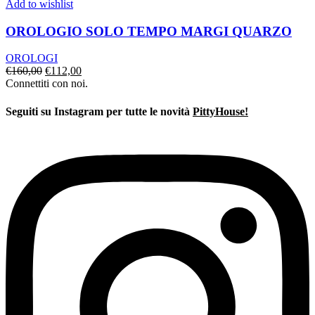
Add to wishlist
OROLOGIO SOLO TEMPO MARGI QUARZO
OROLOGI
Il
Il
€
160,00
€
112,00
prezzo
prezzo
Connettiti con noi.
originale
attuale
era:
è:
Seguiti su Instagram per tutte le novità
PittyHouse!
€160,00.
€112,00.