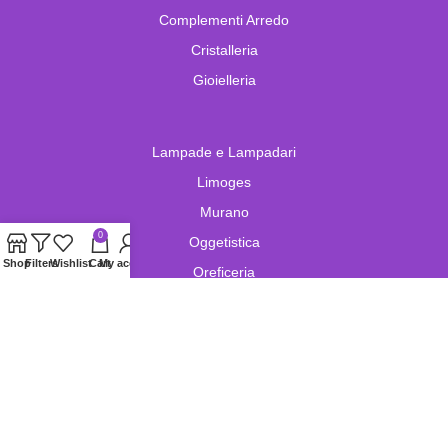
Complementi Arredo
Cristalleria
Gioielleria
Lampade e Lampadari
Limoges
Murano
0
Oggetistica
Shop
Filters
Wishlist
Cart
My account
Oreficeria
Orologi
Pelletteria
Porcellana
Swarovski
Vetro