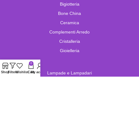
Bigiotteria
Bone China
Ceramica
Complementi Arredo
Cristalleria
Gioielleria
0
Shop
Filters
Wishlist
Cart
My account
Lampade e Lampadari
Limoges
Murano
Oggetistica
Oreficeria
Orologi
Pelletteria
Porcellana