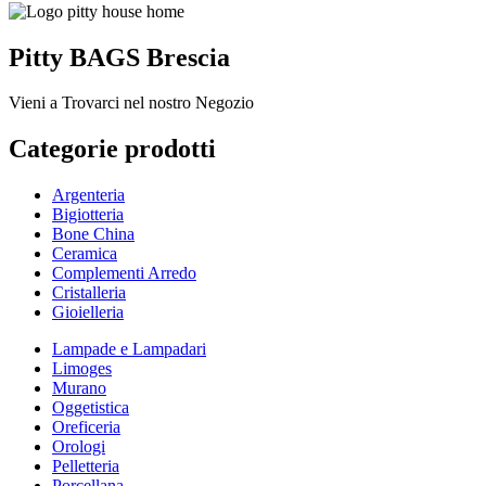
Pitty BAGS Brescia
Vieni a Trovarci nel nostro Negozio
Categorie prodotti
Argenteria
Bigiotteria
Bone China
Ceramica
Complementi Arredo
Cristalleria
Gioielleria
Lampade e Lampadari
Limoges
Murano
Oggetistica
Oreficeria
Orologi
Pelletteria
Porcellana