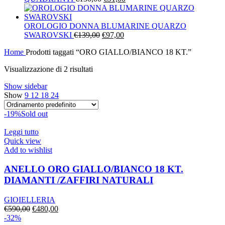
prezzo
prezzo
originale
attuale
era:
è:
OROLOGIO DONNA BLUMARINE QUARZO
Il
€130,00.
Il
€91,00.
SWAROVSKI
€
139,00
€
97,00
prezzo
prezzo
Home
Prodotti taggati “ORO GIALLO/BIANCO 18 KT.”
originale
attuale
era:
è:
Visualizzazione di 2 risultati
€139,00.
€97,00.
Show sidebar
Show
9
12
18
24
-19%
Sold out
Leggi tutto
Quick view
Add to wishlist
ANELLO ORO GIALLO/BIANCO 18 KT.
DIAMANTI /ZAFFIRI NATURALI
GIOIELLERIA
Il
Il
€
590,00
€
480,00
prezzo
prezzo
-32%