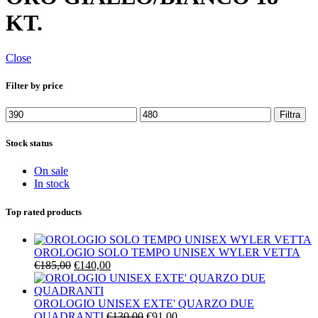
KT.
Close
Filter by price
Prezzo
Prezzo
Filtra
Min
Max
Stock status
On sale
In stock
Top rated products
OROLOGIO SOLO TEMPO UNISEX WYLER VETTA
Il
Il
€
185,00
€
140,00
prezzo
prezzo
originale
attuale
era:
è:
OROLOGIO UNISEX EXTE' QUARZO DUE
€185,00.
€140,00.
Il
Il
QUADRANTI
€
130,00
€
91,00