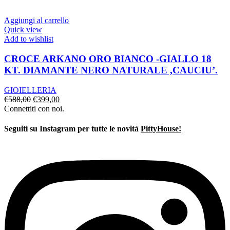
originale
attuale
era:
è:
€590,00.
€480,00.
Aggiungi al carrello
Quick view
Add to wishlist
CROCE ARKANO ORO BIANCO -GIALLO 18
KT. DIAMANTE NERO NATURALE ,CAUCIU’.
GIOIELLERIA
Il
Il
€
588,00
€
399,00
prezzo
prezzo
Connettiti con noi.
originale
attuale
era:
è:
Seguiti su Instagram per tutte le novità
PittyHouse!
€588,00.
€399,00.