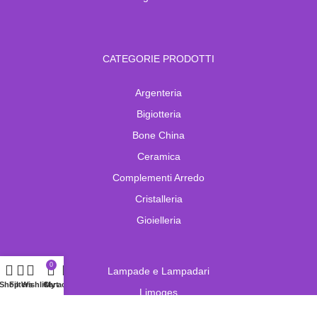
CATEGORIE PRODOTTI
Argenteria
Bigiotteria
Bone China
Ceramica
Complementi Arredo
Cristalleria
Gioielleria
0
Lampade e Lampadari
Shop
Filters
Wishlist
Cart
My account
Limoges
Murano