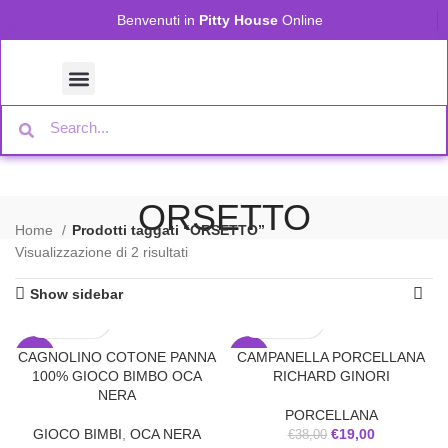
Benvenuti in
Pitty House
Online
ORSETTO
Home
Prodotti taggati “ORSETTO”
Visualizzazione di 2 risultati
Show sidebar
CAGNOLINO COTONE PANNA
CAMPANELLA PORCELLANA
-30%
-50%
100% GIOCO BIMBO OCA
RICHARD GINORI
NERA
PORCELLANA
GIOCO BIMBI
,
OCA NERA
€
19,00
€
38,00