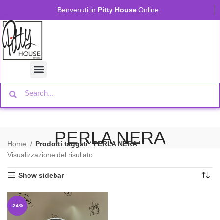
Benvenuti in
Pitty House
Online
PERLA NERA
Home
Prodotti taggati “PERLA NERA”
Visualizzazione del risultato
Show sidebar
-24%