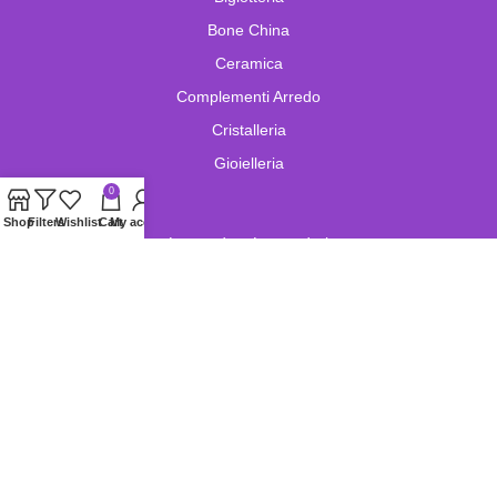
Bone China
Ceramica
Complementi Arredo
Cristalleria
Gioielleria
0
Shop
Filters
Wishlist
Cart
My account
Lampade e Lampadari
Limoges
Murano
Oggetistica
Oreficeria
Orologi
Pelletteria
Porcellana