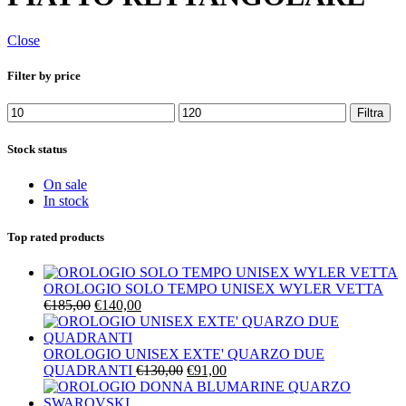
Close
Filter by price
Prezzo
Prezzo
Filtra
Min
Max
Stock status
On sale
In stock
Top rated products
OROLOGIO SOLO TEMPO UNISEX WYLER VETTA
Il
Il
€
185,00
€
140,00
prezzo
prezzo
originale
attuale
era:
è:
OROLOGIO UNISEX EXTE' QUARZO DUE
€185,00.
€140,00.
Il
Il
QUADRANTI
€
130,00
€
91,00
prezzo
prezzo
originale
attuale