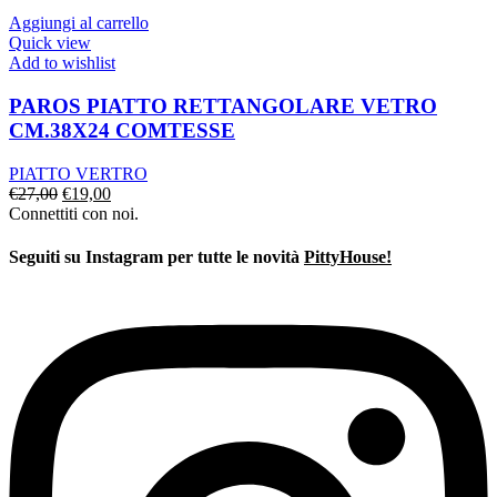
era:
è:
€149,00.
€115,00.
Aggiungi al carrello
Quick view
Add to wishlist
PAROS PIATTO RETTANGOLARE VETRO
CM.38X24 COMTESSE
PIATTO VERTRO
Il
Il
€
27,00
€
19,00
prezzo
prezzo
Connettiti con noi.
originale
attuale
era:
è:
Seguiti su Instagram per tutte le novità
PittyHouse!
€27,00.
€19,00.