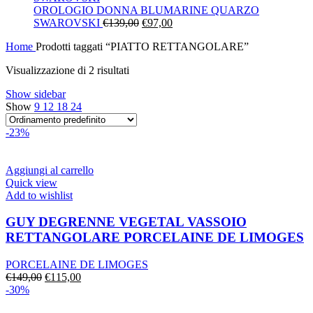
era:
è:
OROLOGIO DONNA BLUMARINE QUARZO
Il
€130,00.
Il
€91,00.
SWAROVSKI
€
139,00
€
97,00
prezzo
prezzo
Home
Prodotti taggati “PIATTO RETTANGOLARE”
originale
attuale
era:
è:
Visualizzazione di 2 risultati
€139,00.
€97,00.
Show sidebar
Show
9
12
18
24
-23%
Aggiungi al carrello
Quick view
Add to wishlist
GUY DEGRENNE VEGETAL VASSOIO
RETTANGOLARE PORCELAINE DE LIMOGES
PORCELAINE DE LIMOGES
Il
Il
€
149,00
€
115,00
prezzo
prezzo
-30%
originale
attuale