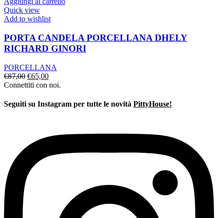
€30,00.
€15,00.
Aggiungi al carrello
Quick view
Add to wishlist
PORTA CANDELA PORCELLANA DHELY
RICHARD GINORI
PORCELLANA
Il
Il
€
87,00
€
65,00
prezzo
prezzo
Connettiti con noi.
originale
attuale
era:
è:
Seguiti su Instagram per tutte le novità
PittyHouse!
€87,00.
€65,00.