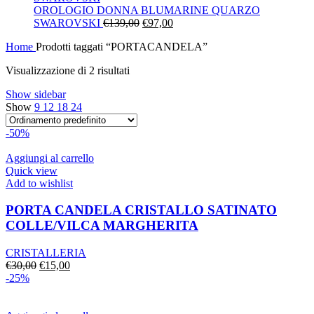
era:
è:
OROLOGIO DONNA BLUMARINE QUARZO
Il
€130,00.
Il
€91,00.
SWAROVSKI
€
139,00
€
97,00
prezzo
prezzo
Home
Prodotti taggati “PORTACANDELA”
originale
attuale
era:
è:
Visualizzazione di 2 risultati
€139,00.
€97,00.
Show sidebar
Show
9
12
18
24
-50%
Aggiungi al carrello
Quick view
Add to wishlist
PORTA CANDELA CRISTALLO SATINATO
COLLE/VILCA MARGHERITA
CRISTALLERIA
Il
Il
€
30,00
€
15,00
prezzo
prezzo
-25%
originale
attuale
era:
è: