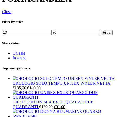
Close
Filter by price
Prezzo
Prezzo
Filtra
Min
Max
Stock status
On sale
In stock
Top rated products
OROLOGIO SOLO TEMPO UNISEX WYLER VETTA
Il
Il
€
185,00
€
140,00
prezzo
prezzo
originale
attuale
era:
è:
OROLOGIO UNISEX EXTE' QUARZO DUE
€185,00.
€140,00.
Il
Il
QUADRANTI
€
130,00
€
91,00
prezzo
prezzo
originale
attuale