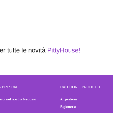
r tutte le novità
PittyHouse!
S BRESCIA
CATEGORIE PRODOTTI
arci nel nostro Negozio
Argenteria
Bigiotteria