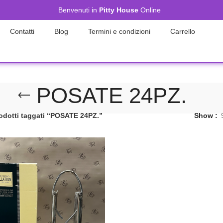
Benvenuti in
Pitty House
Online
Contatti
Blog
Termini e condizioni
Carrello
POSATE 24PZ.
odotti taggati “POSATE 24PZ.”
Show