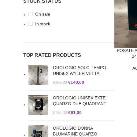
STOCK STATUS
On sale
In stock
POSATE A
TOP RATED PRODUCTS
24
OROLOGIO SOLO TEMPO
A
UNISEX WYLER VETTA
€
140,00
€
185,00
OROLOGIO UNISEX EXTE'
QUARZO DUE QUADRANTI
€
91,00
€
130,00
OROLOGIO DONNA
BLUMARINE QUARZO