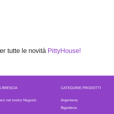
r tutte le novità
PittyHouse!
S BRESCIA
CATEGORIE PRODOTTI
arci nel nostro Negozio
Argenteria
Bigiotteria