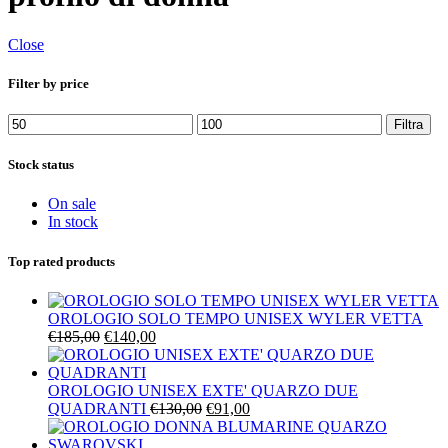
Close
Filter by price
Prezzo
Prezzo
Filtra
Min
Max
Stock status
On sale
In stock
Top rated products
OROLOGIO SOLO TEMPO UNISEX WYLER VETTA
Il
Il
€
185,00
€
140,00
prezzo
prezzo
originale
attuale
era:
è:
OROLOGIO UNISEX EXTE' QUARZO DUE
€185,00.
€140,00.
Il
Il
QUADRANTI
€
130,00
€
91,00
prezzo
prezzo
originale
attuale