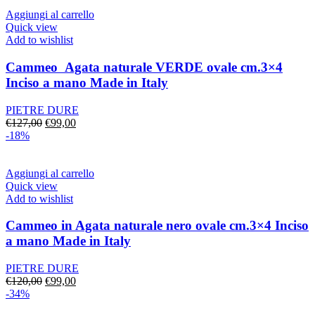
era:
è:
€120,00.
€92,00.
Aggiungi al carrello
Quick view
Add to wishlist
Cammeo Agata naturale VERDE ovale cm.3×4
Inciso a mano Made in Italy
PIETRE DURE
Il
Il
€
127,00
€
99,00
prezzo
prezzo
-18%
originale
attuale
era:
è:
€127,00.
€99,00.
Aggiungi al carrello
Quick view
Add to wishlist
Cammeo in Agata naturale nero ovale cm.3×4 Inciso
a mano Made in Italy
PIETRE DURE
Il
Il
€
120,00
€
99,00
prezzo
prezzo
-34%
originale
attuale