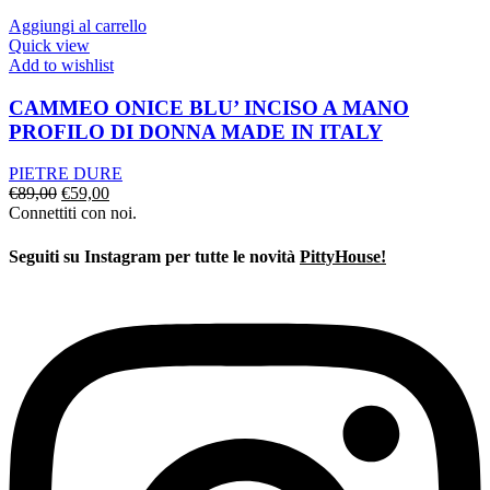
era:
è:
€120,00.
€99,00.
Aggiungi al carrello
Quick view
Add to wishlist
CAMMEO ONICE BLU’ INCISO A MANO
PROFILO DI DONNA MADE IN ITALY
PIETRE DURE
Il
Il
€
89,00
€
59,00
prezzo
prezzo
Connettiti con noi.
originale
attuale
era:
è:
Seguiti su Instagram per tutte le novità
PittyHouse!
€89,00.
€59,00.