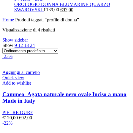
era:
è:
OROLOGIO DONNA BLUMARINE QUARZO
Il
€130,00.
Il
€91,00.
SWAROVSKI
€
139,00
€
97,00
prezzo
prezzo
Home
Prodotti taggati “profilo di donna”
originale
attuale
era:
è:
Visualizzazione di 4 risultati
€139,00.
€97,00.
Show sidebar
Show
9
12
18
24
-23%
Aggiungi al carrello
Quick view
Add to wishlist
Cammeo Agata naturale nero ovale Inciso a mano
Made in Italy
PIETRE DURE
Il
Il
€
120,00
€
92,00
prezzo
prezzo
-22%
originale
attuale