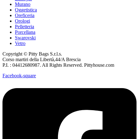
Murano
Oggetistica
Oreficeria
Orologi
Pelletteria
Porcellana
Swarovski
Vetro
Copyright © Pitty Bags S.r.l.s.
Corso martiri della Libertà,44/A Brescia
P.I. : 04412680987. All Rights Reserved. Pittyhouse.com
Facebook-square