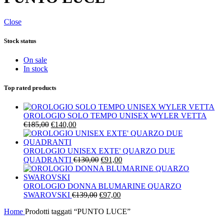
Close
Stock status
On sale
In stock
Top rated products
OROLOGIO SOLO TEMPO UNISEX WYLER VETTA
Il
Il
€
185,00
€
140,00
prezzo
prezzo
originale
attuale
era:
è:
OROLOGIO UNISEX EXTE' QUARZO DUE
€185,00.
€140,00.
Il
Il
QUADRANTI
€
130,00
€
91,00
prezzo
prezzo
originale
attuale
era:
è:
OROLOGIO DONNA BLUMARINE QUARZO
Il
€130,00.
Il
€91,00.
SWAROVSKI
€
139,00
€
97,00
prezzo
prezzo
Home
Prodotti taggati “PUNTO LUCE”
originale
attuale