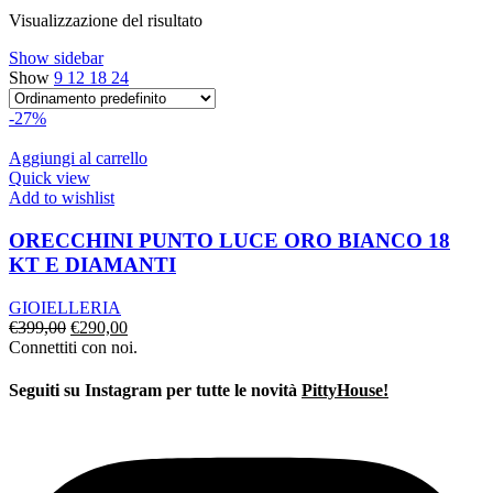
era:
è:
Visualizzazione del risultato
€139,00.
€97,00.
Show sidebar
Show
9
12
18
24
-27%
Aggiungi al carrello
Quick view
Add to wishlist
ORECCHINI PUNTO LUCE ORO BIANCO 18
KT E DIAMANTI
GIOIELLERIA
Il
Il
€
399,00
€
290,00
prezzo
prezzo
Connettiti con noi.
originale
attuale
era:
è:
Seguiti su Instagram per tutte le novità
PittyHouse!
€399,00.
€290,00.