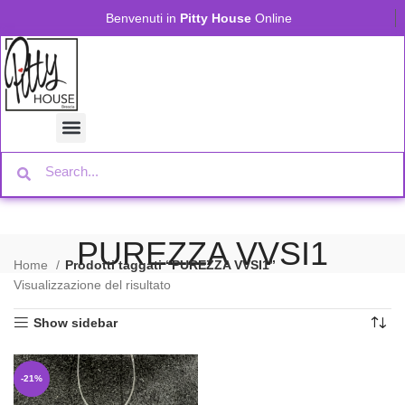
Benvenuti in
Pitty House
Online
PUREZZA VVSI1
Home
Prodotti taggati “PUREZZA VVSI1”
Visualizzazione del risultato
Show sidebar
-21%