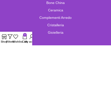
Bone China
Ceramica
Complementi Arredo
Cristalleria
Gioielleria
0
Shop
Filters
Wishlist
Cart
My account
Lampade e Lampadari
Limoges
Murano
Oggetistica
Oreficeria
Orologi
Pelletteria
Porcellana
Swarovski