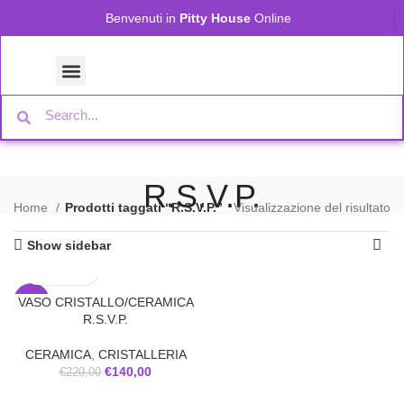
Benvenuti in
Pitty House
Online
R.S.V.P.
Home
Prodotti taggati “R.S.V.P.”
Visualizzazione del risultato
Show sidebar
VASO CRISTALLO/CERAMICA
-36%
R.S.V.P.
CERAMICA
,
CRISTALLERIA
€
140,00
€
220,00