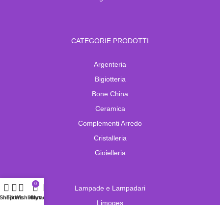
CATEGORIE PRODOTTI
Argenteria
Bigiotteria
Bone China
Ceramica
Complementi Arredo
Cristalleria
Gioielleria
0
Lampade e Lampadari
Shop
Filters
Wishlist
Cart
My account
Limoges
Murano