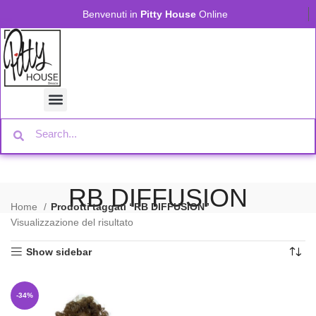
Benvenuti in
Pitty House
Online
RB DIFFUSION
Home
Prodotti taggati “RB DIFFUSION”
Visualizzazione del risultato
Show sidebar
-34%