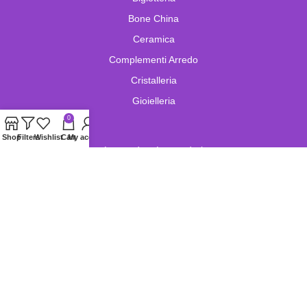
Bone China
Ceramica
Complementi Arredo
Cristalleria
Gioielleria
0
Shop
Filters
Wishlist
Cart
My account
Lampade e Lampadari
Limoges
Murano
Oggetistica
Oreficeria
Orologi
Pelletteria
Porcellana